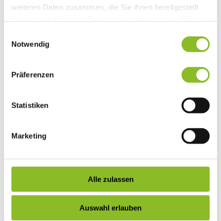
weiteren Daten zusammen, die Sie ihnen bereitgestellt
Vereinsleben
Vereinsservice
haben oder die sie im Rahmen Ihrer Nutzung der Dienste
Liste der Frastanzer Vereine
gesammelt haben.
Einwilligungsauswahl
Veranstaltungen
Veranstaltungskalender
Notwendig
Wirtschaft
Unternehmen & Standort
Nahversorgerliste
Präferenzen
Betriebe
Wirtschaftsstandort Frastanz
Gemeindeentwicklung
Statistiken
Wige Frastanz
Wirtschaftsgemeinschaft
Herbstmarkt
Der Walgauer
Marketing
Tourismus
Gastronomie
Unterkünfte
Wandern in Frastanz
Naturbad Untere Au
Alle zulassen
Schwimmbad Felsenau
Vorarlberger Museumswelt
Tabakausstellung
Auswahl erlauben