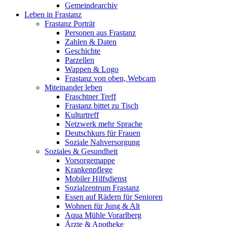
Gemeindearchiv
Leben in Frastanz
Frastanz Porträt
Personen aus Frastanz
Zahlen & Daten
Geschichte
Parzellen
Wappen & Logo
Frastanz von oben, Webcam
Miteinander leben
Fraschtner Treff
Frastanz bittet zu Tisch
Kulturtreff
Netzwerk mehr Sprache
Deutschkurs für Frauen
Soziale Nahversorgung
Soziales & Gesundheit
Vorsorgemappe
Krankenpflege
Mobiler Hilfsdienst
Sozialzentrum Frastanz
Essen auf Rädern für Senioren
Wohnen für Jung & Alt
Aqua Mühle Vorarlberg
Ärzte & Apotheke