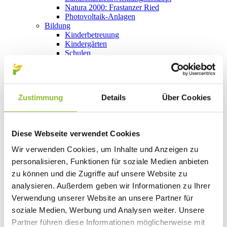
Natura 2000: Frastanzer Ried
Photovoltaik-Anlagen
Bildung
Kinderbetreuung
Kindergärten
Schulen
Anmeldungen
Bibliothek
Bücherschränke
Domino s’Hus am Kirchplatz
Zustimmung
Details
Über Cookies
Freizeit
Kultur
Vorarlberger Museumswelt
Tabakausstellung
Diese Webseite verwendet Cookies
Kino vor Ort
Bibliothek
Wir verwenden Cookies, um Inhalte und Anzeigen zu
Gastronomie
personalisieren, Funktionen für soziale Medien anbieten
Essen und Trinken in Frastanz
Sport
zu können und die Zugriffe auf unsere Website zu
Naturbad Untere Au
analysieren. Außerdem geben wir Informationen zu Ihrer
Schwimmbad Felsenau
Verwendung unserer Website an unsere Partner für
Wandern in Frastanz
Schilift Bazora
soziale Medien, Werbung und Analysen weiter. Unsere
Spiel- und Sportstätten
Partner führen diese Informationen möglicherweise mit
Bewegt ins Alter