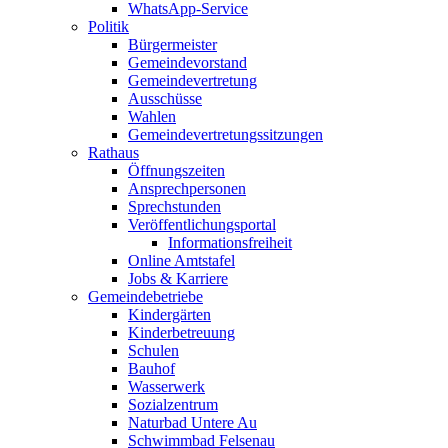
WhatsApp-Service
Politik
Bürgermeister
Gemeindevorstand
Gemeindevertretung
Ausschüsse
Wahlen
Gemeindevertretungssitzungen
Rathaus
Öffnungszeiten
Ansprechpersonen
Sprechstunden
Veröffentlichungsportal
Informationsfreiheit
Online Amtstafel
Jobs & Karriere
Gemeindebetriebe
Kindergärten
Kinderbetreuung
Schulen
Bauhof
Wasserwerk
Sozialzentrum
Naturbad Untere Au
Schwimmbad Felsenau