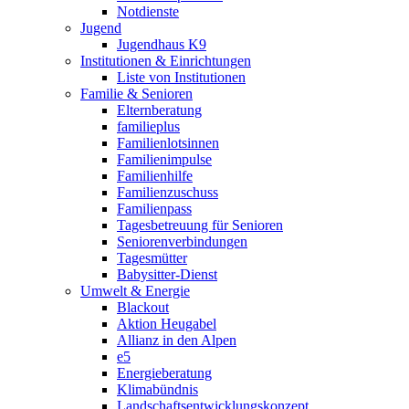
Notdienste
Jugend
Jugendhaus K9
Institutionen & Einrichtungen
Liste von Institutionen
Familie & Senioren
Elternberatung
familieplus
Familienlotsinnen
Familienimpulse
Familienhilfe
Familienzuschuss
Familienpass
Tagesbetreuung für Senioren
Seniorenverbindungen
Tagesmütter
Babysitter-Dienst
Umwelt & Energie
Blackout
Aktion Heugabel
Allianz in den Alpen
e5
Energieberatung
Klimabündnis
Landschaftsentwicklungskonzept