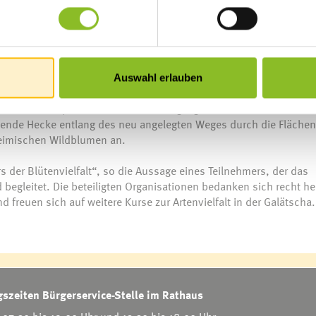
tzlich Wildstrauchhecken angelegt und bunte Saummischungen
narbeit mit der Marktgemeinde Frastanz, des Naturschutzbundes
nd Gartenbauvereines Frastanz am 17. April 2021 statt. Die 20
ufmerksam den Ausführungen der Landschaftsplanerin Simone Kön
Auswahl erlauben
Erfahrungen ein. Am Vormittag wurden im Frastanzer Rathaus das
tenhecken besprochen. Am Nachmittag legten die Teilnehmer*inne
ehende Hecke entlang des neu angelegten Weges durch die Flächen
heimischen Wildblumen an.
der Blütenvielfalt“, so die Aussage eines Teilnehmers, der das
 begleitet. Die beteiligten Organisationen bedanken sich recht he
d freuen sich auf weitere Kurse zur Artenvielfalt in der Galätscha.
szeiten Bürgerservice-Stelle im Rathaus