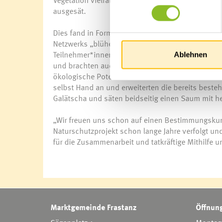
Vegetation vielfältiger zu machen, wurden zusä
ausgesät.
Dies fand in Form eines Praxiskurses in Zusamme
Netzwerks „blühendes Vorarlberg“ und des Obst- u
Teilnehmer*innen aus ganz Vorarlberg folgten a
Ablehnen
und brachten auch selbst viel Praxiswissen und 
ökologische Potential von Wildstrauch- und Blü
selbst Hand an und erweiterten die bereits best
Galätscha und säten beidseitig einen Saum mit 
„Wir freuen uns schon auf einen Bestimmungskurs 
Naturschutzprojekt schon lange Jahre verfolgt und
für die Zusammenarbeit und tatkräftige Mithilfe un
Marktgemeinde Frastanz
Öffnung