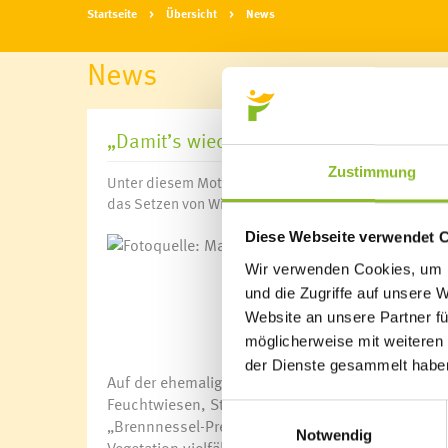
Startseite
Übersicht
News
News
„Damit’s wieder singt, summt und bru
Zustimmung
Unter diesem Motto trafen sich 20 Teilnehmer*innen 
das Setzen von Wildstrauch- und Blütenhecken im F
Diese Webseite verwendet 
Fotoquelle: Marlies
Wir verwenden Cookies, um I
und die Zugriffe auf unsere 
Website an unsere Partner fü
möglicherweise mit weiteren
der Dienste gesammelt habe
Auf der ehemaligen Bodenaushubdeponie in der Ga
Feuchtwiesen, Streue-Flächen wurden bereits ang
Einwilligungsauswahl
„Brennnessel-Preis“ des Netzwerks „blühendes Ös
Notwendig