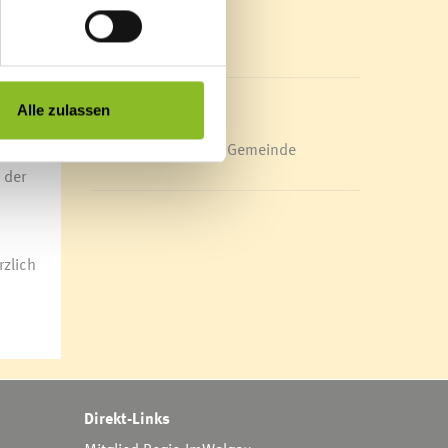
Mediathek
News Archiv
, des
ig
Alle zulassen
Energieeffiziente Gemeinde
n
 der
rzlich
Direkt-Links