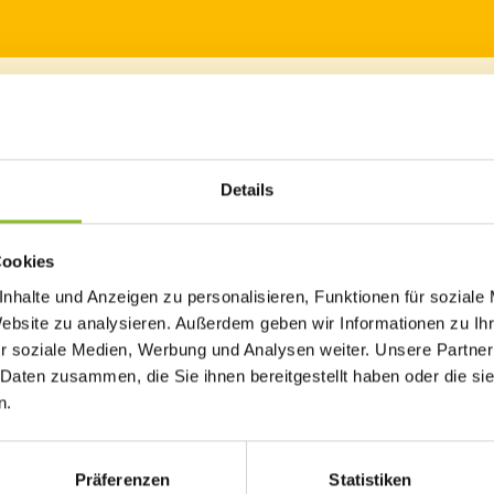
mmt“
Details
aus ganz Vorarlberg am 17.04.2021 in Frastanz zum Praxiskurs. Dabei
okus.
Cookies
 Sperandio
nhalte und Anzeigen zu personalisieren, Funktionen für soziale
Fotoqeulle: Simone König
Website zu analysieren. Außerdem geben wir Informationen zu I
r soziale Medien, Werbung und Analysen weiter. Unsere Partner
Fotoquelle: Markus Burts
 Daten zusammen, die Sie ihnen bereitgestellt haben oder die s
n.
lätscha entstanden neue Flächen für die Artenvielfalt: Blumenw
esät und Obstbäume gepflanzt. Das Projekt wurde bereits mit de
terreich“ ausgezeichnet. Um die Landschaft strukturreicher und 
Präferenzen
Statistiken