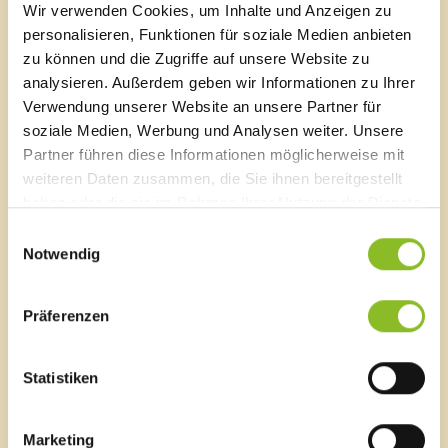
Wir verwenden Cookies, um Inhalte und Anzeigen zu
Sägenplatz 1
personalisieren, Funktionen für soziale Medien anbieten
A-6820 Frastanz, Österreich
zu können und die Zugriffe auf unsere Website zu
Lageplan
analysieren. Außerdem geben wir Informationen zu Ihrer
T
0043 5522 51534-0
Verwendung unserer Website an unsere Partner für
F 0043 5522 51534-6
soziale Medien, Werbung und Analysen weiter. Unsere
E-Mail an das Gemeindeamt
Partner führen diese Informationen möglicherweise mit
weiteren Daten zusammen, die Sie ihnen bereitgestellt
haben oder die sie im Rahmen Ihrer Nutzung der Dienste
Schnellzugriff
gesammelt haben.
Einwilligungsauswahl
Veröffentlichungsportal
Notwendig
Blackout
Ortsplan
Bürgermeldungen
Präferenzen
Veranstaltungskalender
Mediathek
Statistiken
News Archiv
Marketing