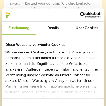
Travaglini-Konzett vom e5-Team. Wie eine konkrete
Umsetzung erfolgen kann, wird zu Beginn des neuen
Jahres detailliert abgeklärt.
Gewinnerin
Zustimmung
Details
Über Cookies
Die Teilnehmer*innen der Carsharing-Umfrage hatten
die Möglichkeit eine Vorarlberger Jahreskarte für Bus
und Bahn zu gewinnen. Als glückliche Gewinnerin
wurde Magdalena Fingerlos gezogen. Sie hat die
Diese Webseite verwendet Cookies
Maximo-Jahreskarte am 16.12.2020 von
Wir verwenden Cookies, um Inhalte und Anzeigen zu
Vizebürgermeisterin Mag. Michaela Gort überreicht
personalisieren, Funktionen für soziale Medien anbieten
bekommen.
zu können und die Zugriffe auf unsere Website zu
analysieren. Außerdem geben wir Informationen zu Ihrer
Verwendung unserer Website an unsere Partner für
soziale Medien, Werbung und Analysen weiter. Unsere
Partner führen diese Informationen möglicherweise mit
weiteren Daten zusammen, die Sie ihnen bereitgestellt
Marktgemeinde Frastanz
haben oder die sie im Rahmen Ihrer Nutzung der Dienste
Sägenplatz 1
gesammelt haben.
Einwilligungsauswahl