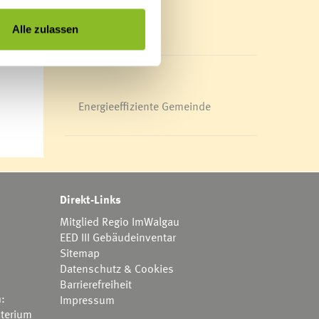
Mediathek
News Archiv
rst
Alle zulassen
 gut
Energieeffiziente Gemeinde
Direkt-Links
Mitglied Regio ImWalgau
EED III Gebäudeinventar
Sitemap
Datenschutz & Cookies
Barrierefreiheit
h:
Impressum
terium