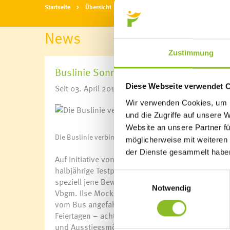
Startseite
Übersicht
News
News
Zustimmung
Buslinie Sonnenheim
Diese Webseite verwendet 
Seit 03. April 2018 verkehrt die Buslinie Sonn
Wir verwenden Cookies, um I
und die Zugriffe auf unsere 
Website an unsere Partner fü
Die Buslinie verbindet das Sonnenheim mit dem Zentru
möglicherweise mit weiteren
der Dienste gesammelt habe
Auf Initiative von Vizebürgermeisterin Ilse Mock
halbjährige Testphase für einen Linienbus zwisc
Einwilligungsauswahl
speziell jene BewohnnerInnen im Sonnenheim an
Notwendig
Vbgm. Ilse Mock. So werden unter anderem das Ra
vom Bus angefahren. Insgesamt bedient die Busli
Feiertagen – acht Haltestellen. Im Sonnenheim g
und Ausstiegsmöglichkeiten. Ein Tagesticket koste