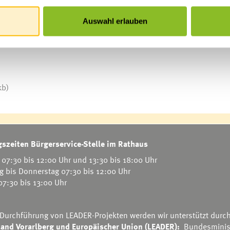
rktgemeinde Frastanz vom ortsansässigen Unternehmen Merz vore
Auswahl erlauben
ch der halbjährigen Probephase wird geprüft, wie häufig die
ntschieden wie es weiter gehen soll. „Wir hoffen, dass der Bus
kb)
szeiten Bürgerservice-Stelle im Rathaus
07:30 bis 12:00 Uhr und 13:30 bis 18:00 Uhr
g bis Donnerstag 07:30 bis 12:00 Uhr
 07:30 bis 13:00 Uhr
 Durchführung von LEADER-Projekten werden wir unterstützt durc
and Vorarlberg und Europäischer Union (LEADER):
Bundesminis