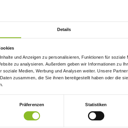
Details
Cookies
enheim zwischen dem Sonnenheim und dem Frastanzer Zentrum.
nhalte und Anzeigen zu personalisieren, Funktionen für soziale
Website zu analysieren. Außerdem geben wir Informationen zu I
r soziale Medien, Werbung und Analysen weiter. Unsere Partner
m.
 Daten zusammen, die Sie ihnen bereitgestellt haben oder die s
n.
 und Gemeinderat Ing. Rainer Hartmann wurde nach Ostern eine
hen dem Sonnenheim und dem Ortzentrum gestartet. „Wir wollen d
sprechen, die mit dem Bus Besorgungen machen möchten“, erklä
Präferenzen
Statistiken
thaus, die Apotheke sowie die Geschäfte Lidl, Sutterlüty und Sp
nie Sonnenheim jeden Dienstag- und Freitagvormittag – außer an
ibt es im „Oberen Siedlerweg“, beim Spielplatz und „Am Damm“ Ei
t 2,- Euro.