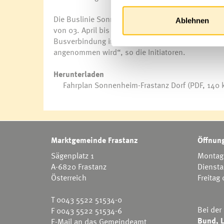
Die Buslinie Sonnenheim wird im Auftrag der Ma
Ablehnen
von 03. April bis 28. September 2018 bedient. Na
Busverbindung in Anspruch genommen wurde und e
angenommen wird“, so die Initiatoren.
Herunterladen
Fahrplan Sonnenheim-Frastanz Dorf
(PDF, 140 
Marktgemeinde Frastanz
Öffnung
Sägenplatz 1
Montag 
A-6820 Frastanz
Diensta
Österreich
Freitag
T
0043 5522 51534-0
Bei der
F 0043 5522 51534-6
Bund, L
E-Mail an das Gemeindeamt