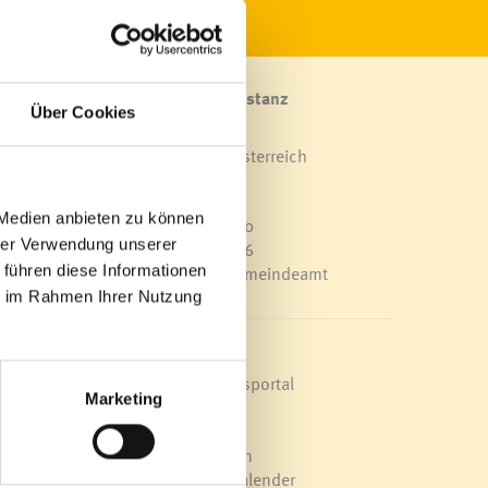
Marktgemeinde Frastanz
Über Cookies
Sägenplatz 1
A-6820 Frastanz, Österreich
Lageplan
 Medien anbieten zu können
T
0043 5522 51534-0
hrer Verwendung unserer
F 0043 5522 51534-6
E-Mail an das Gemeindeamt
 führen diese Informationen
ie im Rahmen Ihrer Nutzung
Schnellzugriff
amit
Veröffentlichungsportal
rt
Marketing
Blackout
ar
Ortsplan
Bürgermeldungen
n-
Veranstaltungskalender