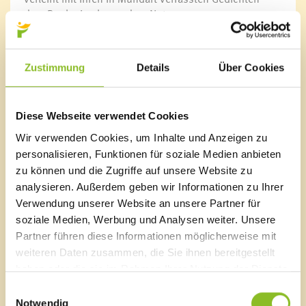
dem Buch eine besondere Note.
Gemeinsam mit Albert Oswald, der in seinem Buch
„Bsundrig sin mir – aber net so anderscht“ zahlreiche
Zustimmung
Details
Über Cookies
Dialektausdrücke gesammelt hat, ist hier mit der
Sammlung der Gedichte von Jytte Dünser ein weiteres
großartiges Werk in Frastanz entstanden.
Diese Webseite verwendet Cookies
Für die musikalische Umrahmung sorgt der
Wir verwenden Cookies, um Inhalte und Anzeigen zu
Gampelüner 3-Gesang, der den Abend mit
personalisieren, Funktionen für soziale Medien anbieten
traditionellen Klängen bereichert und damit Literatur,
zu können und die Zugriffe auf unsere Website zu
Musik und Mundart verbindet.
analysieren. Außerdem geben wir Informationen zu Ihrer
Verwendung unserer Website an unsere Partner für
soziale Medien, Werbung und Analysen weiter. Unsere
Partner führen diese Informationen möglicherweise mit
Marktgemeinde Frastanz
weiteren Daten zusammen, die Sie ihnen bereitgestellt
haben oder die sie im Rahmen Ihrer Nutzung der Dienste
Sägenplatz 1
gesammelt haben.
A-6820 Frastanz, Österreich
Einwilligungsauswahl
Lageplan
Notwendig