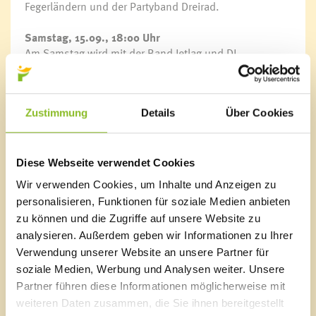
Fegerländern und der Partyband Dreirad.
Samstag, 15.09., 18:00 Uhr
Am Samstag wird mit der Band Jetlag und DJ
Staub.Sepp weitergefeiert.
Sonntag, 16.09., 10:00 Uhr
Zustimmung
Details
Über Cookies
Am Sonntagvormittag steht der Frühschoppen mit dem
Musikverein Lesanka auf dem Programm. Im
Anschluss wird der Bierzahl-Hauptpreis unter den
glücklichen Ticket-Gewinnern verlost. Ab 13:30 Uhr
Diese Webseite verwendet Cookies
führen die 3 Schwestern den großen Festumzug durch
Wir verwenden Cookies, um Inhalte und Anzeigen zu
das Ortszentrum von Frastanz an. Die teilnehmenden
personalisieren, Funktionen für soziale Medien anbieten
Musikgruppen sorgen dann für einen gemütlichen
zu können und die Zugriffe auf unsere Website zu
Ausklang im Festzelt.
analysieren. Außerdem geben wir Informationen zu Ihrer
Link
Verwendung unserer Website an unsere Partner für
Bockbierfest
soziale Medien, Werbung und Analysen weiter. Unsere
Partner führen diese Informationen möglicherweise mit
weiteren Daten zusammen, die Sie ihnen bereitgestellt