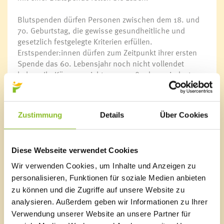
Blutspenden dürfen Personen zwischen dem 18. und
70. Geburtstag, die gewisse gesundheitliche und
gesetzlich festgelegte Kriterien erfüllen.
Erstspender:innen dürfen zum Zeitpunkt ihrer ersten
Spende das 60. Lebensjahr noch nicht vollendet
haben. Ihr Körpergewicht muss außerdem mindestens
50 kg betragen und Sie sollten sich fit und gesund
fühlen.
Zustimmung
Details
Über Cookies
Bitte bringen Sie einen amtlichen Lichtbildausweis mit
und achten Sie darauf, vor der Spende ausreichend zu
trinken und zu essen. Am besten kommen Sie
mindestens eine Stunde vor Ende der
Diese Webseite verwendet Cookies
Blutspendeaktion vorbei, damit sich die
Wir verwenden Cookies, um Inhalte und Anzeigen zu
Mitarbeiter:innen vom Roten Kreuz genug Zeit für Sie
personalisieren, Funktionen für soziale Medien anbieten
nehmen können. Für das leibliche Wohl nach der
zu können und die Zugriffe auf unsere Website zu
Spende ist gesorgt.
analysieren. Außerdem geben wir Informationen zu Ihrer
Verwendung unserer Website an unsere Partner für
Seien Sie dabei und helfen Sie mit – Ihre Blutspende