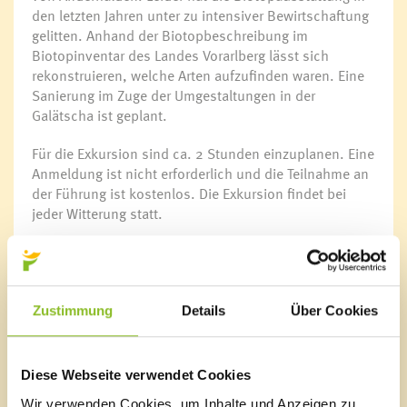
den letzten Jahren unter zu intensiver Bewirtschaftung
gelitten. Anhand der Biotopbeschreibung im
Biotopinventar des Landes Vorarlberg lässt sich
rekonstruieren, welche Arten aufzufinden waren. Eine
Sanierung im Zuge der Umgestaltungen in der
Galätscha ist geplant.
Für die Exkursion sind ca. 2 Stunden einzuplanen. Eine
Anmeldung ist nicht erforderlich und die Teilnahme an
der Führung ist kostenlos. Die Exkursion findet bei
jeder Witterung statt.
Die Einladung richtet sich an alle Interessierten, die die
Vielfalt der Natur in Vorarlberg näher kennenlernen
möchten!
Zustimmung
Details
Über Cookies
Bitte beachten Sie, dass während der Exkursion die
zum jeweiligen Zeitpunkt geltenden Verhaltensregeln
im Zusammenhang mit der COVID-19-Pandemie
Diese Webseite verwendet Cookies
einzuhalten sind. Es wird empfohlen, am Tag vor der
Wir verwenden Cookies, um Inhalte und Anzeigen zu