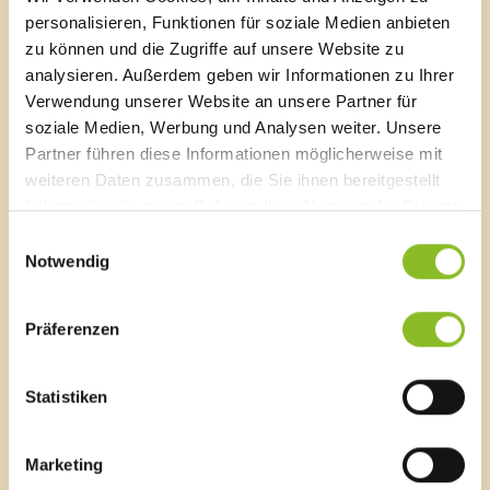
Exkursion im Veranstaltungskalender unter
personalisieren, Funktionen für soziale Medien anbieten
www.umweltv.at/veranstaltungen
zu prüfen, ob die
Exkursion wie geplant stattfindet.
zu können und die Zugriffe auf unsere Website zu
analysieren. Außerdem geben wir Informationen zu Ihrer
Eckdaten zur Exkursion:
Verwendung unserer Website an unsere Partner für
soziale Medien, Werbung und Analysen weiter. Unsere
Datum:
Freitag, 25.06.2021
Partner führen diese Informationen möglicherweise mit
weiteren Daten zusammen, die Sie ihnen bereitgestellt
Zeit:
17:00 Uhr
haben oder die sie im Rahmen Ihrer Nutzung der Dienste
gesammelt haben.
Treffpunkt:
Galina Parkplatz bei der Wassertrete
Einwilligungsauswahl
Notwendig
Exkursionsleitung:
Simone König und Markus
Burtscher
Präferenzen
Mitzubringen:
Festes Schuhwerk und
Wetterschutz, Fernglas und Lupe
Statistiken
falls vorhanden, Getränke und
Jause je nach eigenem Bedarf
Marketing
Veranstalter:
Marktgemeinde Frastanz und