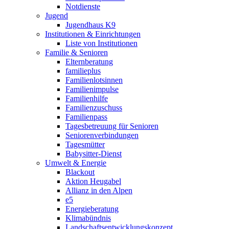
Notdienste
Jugend
Jugendhaus K9
Institutionen & Einrichtungen
Liste von Institutionen
Familie & Senioren
Elternberatung
familieplus
Familienlotsinnen
Familienimpulse
Familienhilfe
Familienzuschuss
Familienpass
Tagesbetreuung für Senioren
Seniorenverbindungen
Tagesmütter
Babysitter-Dienst
Umwelt & Energie
Blackout
Aktion Heugabel
Allianz in den Alpen
e5
Energieberatung
Klimabündnis
Landschaftsentwicklungskonzept