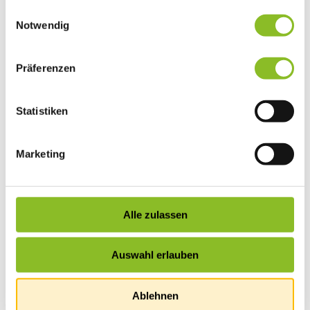
gesammelt haben.
Einwilligungsauswahl
Vereinsleben
Vereinsservice
Notwendig
Liste der Frastanzer Vereine
Veranstaltungen
Veranstaltungskalender
Präferenzen
Wirtschaft
Unternehmen & Standort
Nahversorgerliste
Statistiken
Betriebe
Wirtschaftsstandort Frastanz
Gemeindeentwicklung
Wige Frastanz
Marketing
Wirtschaftsgemeinschaft
Herbstmarkt
Der Walgauer
Tourismus
Gastronomie
Alle zulassen
Unterkünfte
Wandern in Frastanz
Naturbad Untere Au
Auswahl erlauben
Schwimmbad Felsenau
Vorarlberger Museumswelt
Tabakausstellung
Ablehnen