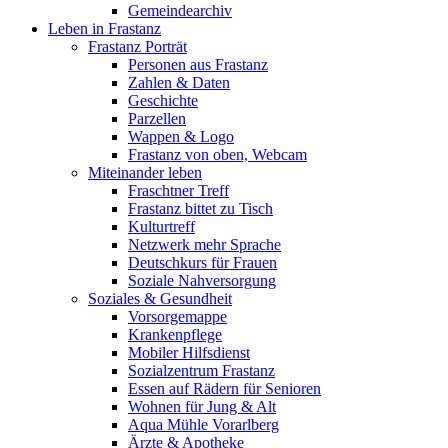
Gemeindearchiv
Leben in Frastanz
Frastanz Porträt
Personen aus Frastanz
Zahlen & Daten
Geschichte
Parzellen
Wappen & Logo
Frastanz von oben, Webcam
Miteinander leben
Fraschtner Treff
Frastanz bittet zu Tisch
Kulturtreff
Netzwerk mehr Sprache
Deutschkurs für Frauen
Soziale Nahversorgung
Soziales & Gesundheit
Vorsorgemappe
Krankenpflege
Mobiler Hilfsdienst
Sozialzentrum Frastanz
Essen auf Rädern für Senioren
Wohnen für Jung & Alt
Aqua Mühle Vorarlberg
Ärzte & Apotheke