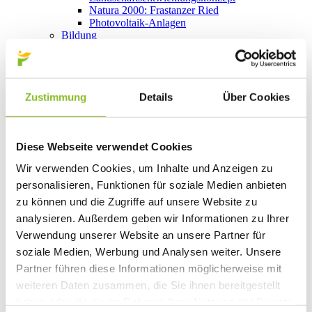
Natura 2000: Frastanzer Ried
Photovoltaik-Anlagen
Bildung
Kinderbetreuung
Kindergärten
Schulen
Anmeldungen
Zustimmung
Details
Über Cookies
Bibliothek
Bücherschränke
Domino s’Hus am Kirchplatz
Freizeit
Diese Webseite verwendet Cookies
Kultur
Vorarlberger Museumswelt
Wir verwenden Cookies, um Inhalte und Anzeigen zu
Tabakausstellung
personalisieren, Funktionen für soziale Medien anbieten
Kino vor Ort
Bibliothek
zu können und die Zugriffe auf unsere Website zu
Gastronomie
analysieren. Außerdem geben wir Informationen zu Ihrer
Essen und Trinken in Frastanz
Verwendung unserer Website an unsere Partner für
Sport
Naturbad Untere Au
soziale Medien, Werbung und Analysen weiter. Unsere
Schwimmbad Felsenau
Partner führen diese Informationen möglicherweise mit
Wandern in Frastanz
weiteren Daten zusammen, die Sie ihnen bereitgestellt
Schilift Bazora
Spiel- und Sportstätten
haben oder die sie im Rahmen Ihrer Nutzung der Dienste
Bewegt ins Alter