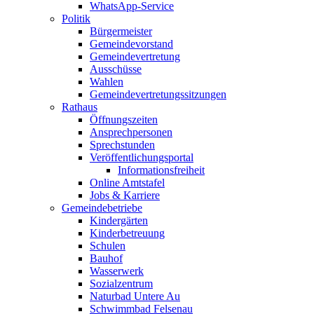
WhatsApp-Service
Politik
Bürgermeister
Gemeindevorstand
Gemeindevertretung
Ausschüsse
Wahlen
Gemeindevertretungssitzungen
Rathaus
Öffnungszeiten
Ansprechpersonen
Sprechstunden
Veröffentlichungsportal
Informationsfreiheit
Online Amtstafel
Jobs & Karriere
Gemeindebetriebe
Kindergärten
Kinderbetreuung
Schulen
Bauhof
Wasserwerk
Sozialzentrum
Naturbad Untere Au
Schwimmbad Felsenau