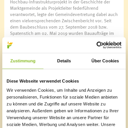
Hochbau-Infrastrukturprojekt in der Geschichte der
Marktgemeinde als Projektleiter federführend
verantwortet, legte der Gemeindevertretung dabei auch
einen vielversprechenden Zwischenbericht vor. Seit
dem Baubeschluss vom 27. September 2018 bzw.
Spatenstich am 02. Mai 2019 wurden Bauaufträge im
Umfang von 10,28 Millionen Euro brutto vergeben. Von
den begleitenden Planern war für diese Aufträge ein
Kostenaufwand von 10,20 Millionen Euro brutto
errechnet worden. Somit liegt man derzeit praktisch
Zustimmung
Details
Über Cookies
punktgenau im Kostenplan.
Mit den jüngsten Auftragsvergaben von rund 1,2
Diese Webseite verwendet Cookies
Millionen Euro brutto sind nun 62,1% der Baukosten
vergeben. Der Gesamtumfang der Baukosten (ohne
Wir verwenden Cookies, um Inhalte und Anzeigen zu
Honorare und Nebenkosten) ist mit 16,6 Millionen Euro
personalisieren, Funktionen für soziale Medien anbieten
brutto kalkuliert. Insgesamt werden für das
zu können und die Zugriffe auf unsere Website zu
Bildungszentrum mit Honoraren und Nebenkosten
analysieren. Außerdem geben wir Informationen zu Ihrer
20,1 Millionen Euro brutto bis zur Fertigstellung im
Verwendung unserer Website an unsere Partner für
Februar 2021 investiert. Bürgermeister Walter Gohm
soziale Medien, Werbung und Analysen weiter. Unsere
dankte Ing. Robert Hartmann und allen