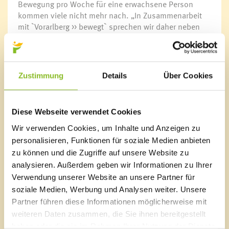
Bewegung pro Woche für eine erwachsene Person
kommen viele nicht mehr nach. „In Zusammenarbeit
mit `Vorarlberg >> bewegt` sprechen wir daher neben
Bewegungsbegeisterten speziell auch Einsteiger an“,
so Mag. Michaela Gort, Obfrau des Ausschusses für
Jugend, Sport und Freizeit. „Wir wollen von der
Marktgemeinde Frastanz zur Bewegung animieren und
Zustimmung
Details
Über Cookies
alle Interessierten zum Mitmachen einladen.“
Termine der Bewegungstreffs in Frastanz:
Diese Webseite verwendet Cookies
10. April 2019 – 29. Mai 2019, jeweils mittwochs um
19:00 Uhr
Wir verwenden Cookies, um Inhalte und Anzeigen zu
Treffpunkt: Gemeindepark (gegenüber vom Rathaus)
personalisieren, Funktionen für soziale Medien anbieten
zu können und die Zugriffe auf unsere Website zu
Link
analysieren. Außerdem geben wir Informationen zu Ihrer
Anmeldung und mehr Informationen gibt es unter
Verwendung unserer Website an unsere Partner für
www.vorarlbergbewegt.at
.
soziale Medien, Werbung und Analysen weiter. Unsere
Partner führen diese Informationen möglicherweise mit
weiteren Daten zusammen, die Sie ihnen bereitgestellt
haben oder die sie im Rahmen Ihrer Nutzung der Dienste