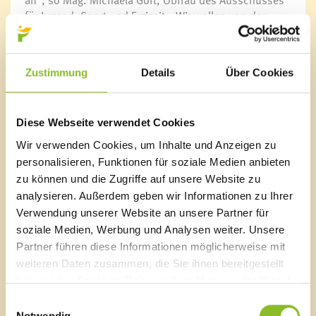
an“, so Mag. Michaela Gort, Obfrau des Ausschusses
für Jugend, Sport und Freizeit. „Wir wollen von der
Marktgemeinde Frastanz zur Bewegung animieren und
alle Interessierten zum Mitmachen einladen.“
Zustimmung
Details
Über Cookies
Termine der Bewegungstreffs in Frastanz:
5. April 2017 – 24. Mai 2017, jeweils mittwochs um
19:00 Uhr
Treffpunkt: Gemeindepark (gegenüber vom Rathaus)
Diese Webseite verwendet Cookies
Wir verwenden Cookies, um Inhalte und Anzeigen zu
Kontakt
personalisieren, Funktionen für soziale Medien anbieten
Anmeldung und mehr Informationen gibt es unter
zu können und die Zugriffe auf unsere Website zu
www.vorarlbergbewegt.at
.
analysieren. Außerdem geben wir Informationen zu Ihrer
Verwendung unserer Website an unsere Partner für
soziale Medien, Werbung und Analysen weiter. Unsere
Partner führen diese Informationen möglicherweise mit
weiteren Daten zusammen, die Sie ihnen bereitgestellt
Marktgemeinde Frastanz
haben oder die sie im Rahmen Ihrer Nutzung der Dienste
Sägenplatz 1
gesammelt haben.
Einwilligungsauswahl
A-6820 Frastanz, Österreich
Notwendig