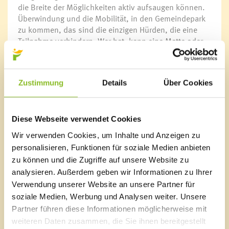
die Breite der Möglichkeiten aktiv aufsaugen können.
Überwindung
und die Mobilität, in den Gemeindepark
zu kommen, das sind die einzigen Hürden, die eine
Teilnahme verhindern. Wer hat, kann eine Matte oder
ein großes Handtuch mitbringen, ist jedoch kein Muss.
Ich biete ein tolles Programm, um den Körper aktiv zu
halten oder schmerzärmer zu machen - in lockerer
Zustimmung
Details
Über Cookies
Atmosphäre, die dem Körper und der Seele guttun."
Anmeldung ist keine notwendig und der Einstieg ist
jederzeit möglich. Weiters ist das angebotene
Diese Webseite verwendet Cookies
Fitnessprogramm kostenlos und findet bei jeder
Wir verwenden Cookies, um Inhalte und Anzeigen zu
Witterung statt.
personalisieren, Funktionen für soziale Medien anbieten
zu können und die Zugriffe auf unsere Website zu
Termine:
analysieren. Außerdem geben wir Informationen zu Ihrer
10. Juni 2025 - 26. August 2025
, jeweils
dienstags
Verwendung unserer Website an unsere Partner für
von
18:30
bis
19:30 Uhr
Treffpunkt: Gemeindepark Frastanz
soziale Medien, Werbung und Analysen weiter. Unsere
Partner führen diese Informationen möglicherweise mit
weiteren Daten zusammen, die Sie ihnen bereitgestellt