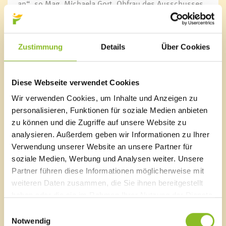
an“, so Mag. Michaela Gort, Obfrau des Ausschusses
für Jugend, Sport und Freizeit. „Wir wollen von der
Marktgemeinde Frastanz zur Bewegung animieren und
alle Interessierten zum Mitmachen einladen.“
Zustimmung
Details
Über Cookies
Termine der Bewegungstreffs in Frastanz:
10. Oktober 2018 – 28. November 2018, jeweils
mittwochs um 19:00 Uhr
Diese Webseite verwendet Cookies
Treffpunkt: Gemeindepark (gegenüber vom Rathaus)
Wir verwenden Cookies, um Inhalte und Anzeigen zu
personalisieren, Funktionen für soziale Medien anbieten
Anmeldung und mehr Informationen gibt es unter
zu können und die Zugriffe auf unsere Website zu
www.vorarlbergbewegt.at
.
analysieren. Außerdem geben wir Informationen zu Ihrer
Verwendung unserer Website an unsere Partner für
soziale Medien, Werbung und Analysen weiter. Unsere
Partner führen diese Informationen möglicherweise mit
Marktgemeinde Frastanz
weiteren Daten zusammen, die Sie ihnen bereitgestellt
Sägenplatz 1
haben oder die sie im Rahmen Ihrer Nutzung der Dienste
A-6820 Frastanz, Österreich
gesammelt haben.
Einwilligungsauswahl
Lageplan
Notwendig