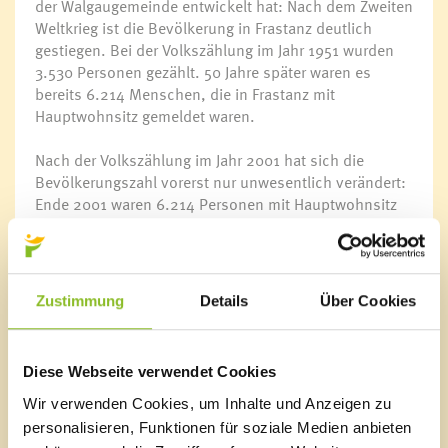
der Walgaugemeinde entwickelt hat: Nach dem Zweiten
Weltkrieg ist die Bevölkerung in Frastanz deutlich
gestiegen. Bei der Volkszählung im Jahr 1951 wurden
3.530 Personen gezählt. 50 Jahre später waren es
bereits 6.214 Menschen, die in Frastanz mit
Hauptwohnsitz gemeldet waren.
Nach der Volkszählung im Jahr 2001 hat sich die
Bevölkerungszahl vorerst nur unwesentlich verändert:
Ende 2001 waren 6.214 Personen mit Hauptwohnsitz
in Frastanz gemeldet, Ende 2011 waren es 6.208
Menschen. Doch seitdem steigt die Einwohnerzahl in
Frastanz an. Ende Jänner 2022 sind mit 6.623
Personen um 6,7 Prozent mehr Personen mit
Zustimmung
Details
Über Cookies
Hauptwohnsitz gemeldet als vor etwas mehr als 10
Jahren.
Diese Webseite verwendet Cookies
„Wo Vielfalt zuhause ist“
Aufgeteilt auf die Nationalitäten haben 77,6% die
Wir verwenden Cookies, um Inhalte und Anzeigen zu
österreichische Staatsbürgerschaft in Frastanz. Mit
personalisieren, Funktionen für soziale Medien anbieten
einem Bevölkerungsanteil von 5,5% stellt die Türkei