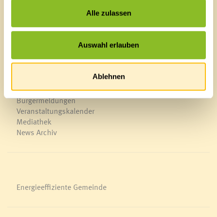
F 0043 5522 51534-6
Alle zulassen
E-Mail an das Gemeindeamt
Auswahl erlauben
Schnellzugriff
Veröffentlichungsportal
Ablehnen
Blackout
Ortsplan
Bürgermeldungen
Veranstaltungskalender
Mediathek
News Archiv
Energieeffiziente Gemeinde