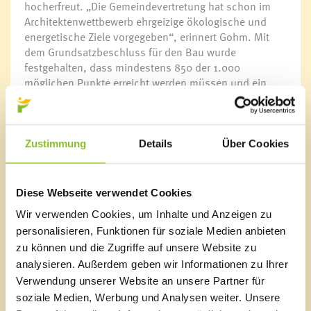
hocherfreut. „Die Gemeindevertretung hat schon im
Architektenwettbewerb ehrgeizige ökologische und
energetische Ziele vorgegeben“, erinnert Gohm. Mit
dem Grundsatzbeschluss für den Bau wurde
festgehalten, dass mindestens 850 der 1.000
möglichen Punkte erreicht werden müssen und ein
Wert von 900 Punkten angestrebt werden soll. „Dass
es jetzt sogar 969 Punkte geworden sind, ist
sensationell“, so Gohm. Er bedankt sich dafür bei
allen an diesem Projekt beteiligten Planern und
Zustimmung
Details
Über Cookies
Baufirmen sowie namentlich auch bei Bauamtsleiter
Ing. Robert Hartmann, der als Projektleiter
federführend Verantwortung wahrgenommen hat.
Diese Webseite verwendet Cookies
Wir verwenden Cookies, um Inhalte und Anzeigen zu
Weniger Baukosten, mehr Förderung
personalisieren, Funktionen für soziale Medien anbieten
Die erfolgreichen Bemühungen um diesen Bestwert
zu können und die Zugriffe auf unsere Website zu
bedeuten für die Marktgemeinde Frastanz zunächst
eine direkte Förderung des Landes in Höhe von
analysieren. Außerdem geben wir Informationen zu Ihrer
720.000 Euro netto. Dabei hielt sich der Mehraufwand
Verwendung unserer Website an unsere Partner für
für die ökologische Optimierung in Grenzen. Die von
soziale Medien, Werbung und Analysen weiter. Unsere