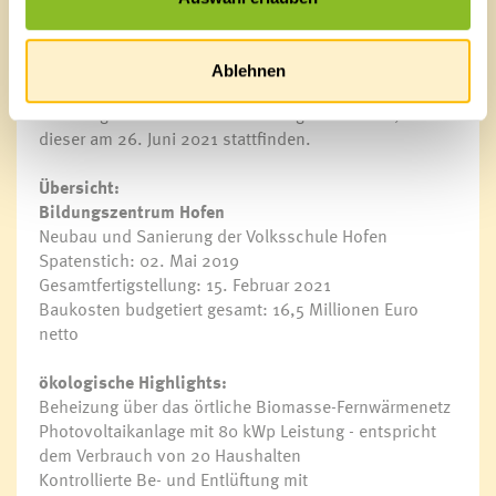
Tag der Offenen Tür am 26. Juni
Davon können sich alle Interessierten bei einem Tag
Ablehnen
der Offenen Tür des Bildungszentrums Hofen
überzeugen: Sofern die Corona-Lage es zulässt, wird
dieser am 26. Juni 2021 stattfinden.
Übersicht:
Bildungszentrum Hofen
Neubau und Sanierung der Volksschule Hofen
Spatenstich: 02. Mai 2019
Gesamtfertigstellung: 15. Februar 2021
Baukosten budgetiert gesamt: 16,5 Millionen Euro
netto
ökologische Highlights:
Beheizung über das örtliche Biomasse-Fernwärmenetz
Photovoltaikanlage mit 80 kWp Leistung - entspricht
dem Verbrauch von 20 Haushalten
Kontrollierte Be- und Entlüftung mit