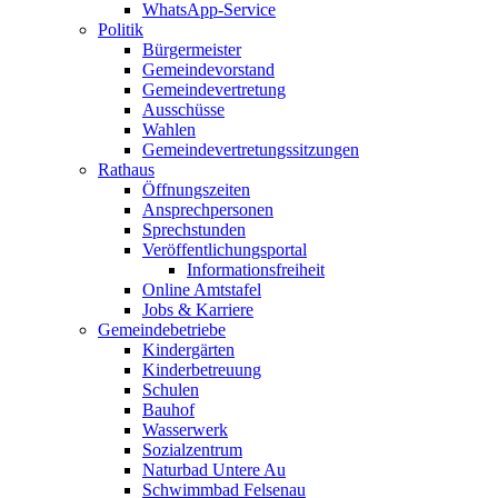
WhatsApp-Service
Politik
Bürgermeister
Gemeindevorstand
Gemeindevertretung
Ausschüsse
Wahlen
Gemeindevertretungssitzungen
Rathaus
Öffnungszeiten
Ansprechpersonen
Sprechstunden
Veröffentlichungsportal
Informationsfreiheit
Online Amtstafel
Jobs & Karriere
Gemeindebetriebe
Kindergärten
Kinderbetreuung
Schulen
Bauhof
Wasserwerk
Sozialzentrum
Naturbad Untere Au
Schwimmbad Felsenau