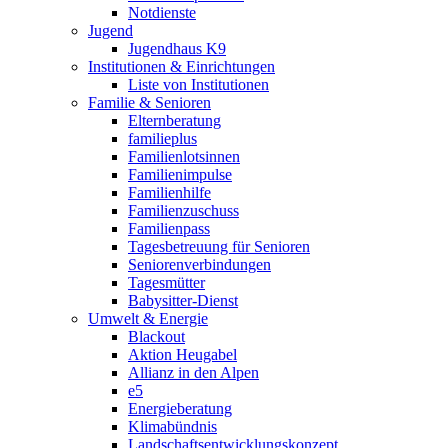
Notdienste
Jugend
Jugendhaus K9
Institutionen & Einrichtungen
Liste von Institutionen
Familie & Senioren
Elternberatung
familieplus
Familienlotsinnen
Familienimpulse
Familienhilfe
Familienzuschuss
Familienpass
Tagesbetreuung für Senioren
Seniorenverbindungen
Tagesmütter
Babysitter-Dienst
Umwelt & Energie
Blackout
Aktion Heugabel
Allianz in den Alpen
e5
Energieberatung
Klimabündnis
Landschaftsentwicklungskonzept