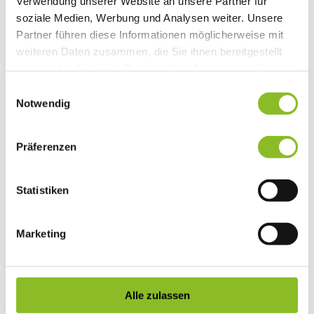
Verwendung unserer Website an unsere Partner für
Vereinsleben
soziale Medien, Werbung und Analysen weiter. Unsere
Vereinsservice
Partner führen diese Informationen möglicherweise mit
Liste der Frastanzer Vereine
Veranstaltungen
weiteren Daten zusammen, die Sie ihnen bereitgestellt
Veranstaltungskalender
haben oder die sie im Rahmen Ihrer Nutzung der Dienste
Wirtschaft
gesammelt haben.
Unternehmen & Standort
Einwilligungsauswahl
Nahversorgerliste
Notwendig
Betriebe
Wirtschaftsstandort Frastanz
Gemeindeentwicklung
Präferenzen
Wige Frastanz
Wirtschaftsgemeinschaft
Herbstmarkt
Der Walgauer
Statistiken
Tourismus
Gastronomie
Unterkünfte
Marketing
Wandern in Frastanz
Naturbad Untere Au
Schwimmbad Felsenau
Vorarlberger Museumswelt
Tabakausstellung
Alle zulassen