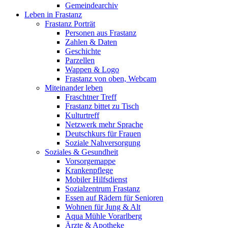
Gemeindearchiv
Leben in Frastanz
Frastanz Porträt
Personen aus Frastanz
Zahlen & Daten
Geschichte
Parzellen
Wappen & Logo
Frastanz von oben, Webcam
Miteinander leben
Fraschtner Treff
Frastanz bittet zu Tisch
Kulturtreff
Netzwerk mehr Sprache
Deutschkurs für Frauen
Soziale Nahversorgung
Soziales & Gesundheit
Vorsorgemappe
Krankenpflege
Mobiler Hilfsdienst
Sozialzentrum Frastanz
Essen auf Rädern für Senioren
Wohnen für Jung & Alt
Aqua Mühle Vorarlberg
Ärzte & Apotheke