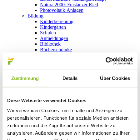
Natura 2000: Frastanzer Ried
Photovoltaik-Anlagen
Bildung
Kinderbetreuung
Kindergärten
Schulen
Anmeldungen
Bibliothek
Bücherschränke
Domino s’Hus am Kirchplatz
Freizeit
Kultur
Vorarlberger Museumswelt
Tabakausstellung
Zustimmung
Details
Über Cookies
Kino vor Ort
Bibliothek
Gastronomie
Essen und Trinken in Frastanz
Diese Webseite verwendet Cookies
Sport
Wir verwenden Cookies, um Inhalte und Anzeigen zu
Naturbad Untere Au
Schwimmbad Felsenau
personalisieren, Funktionen für soziale Medien anbieten
Wandern in Frastanz
zu können und die Zugriffe auf unsere Website zu
Schilift Bazora
analysieren. Außerdem geben wir Informationen zu Ihrer
Spiel- und Sportstätten
Bewegt ins Alter