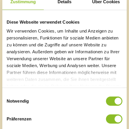
Zustimmung
Details
Über Cookies
2026
auszufüllen. Die Daten dienen der
organisatorischen Planung und helfen dabei, ein
passendes Betreuungsangebot an den Volksschulen
sowie der Mittelschule Frastanz sicherzustellen.
Diese Webseite verwendet Cookies
Wir verwenden Cookies, um Inhalte und Anzeigen zu
personalisieren, Funktionen für soziale Medien anbieten
zu können und die Zugriffe auf unsere Website zu
analysieren. Außerdem geben wir Informationen zu Ihrer
Marktgemeinde Frastanz
Verwendung unserer Website an unsere Partner für
Sägenplatz 1
soziale Medien, Werbung und Analysen weiter. Unsere
A-6820 Frastanz, Österreich
Partner führen diese Informationen möglicherweise mit
Lageplan
weiteren Daten zusammen, die Sie ihnen bereitgestellt
T
0043 5522 51534-0
haben oder die sie im Rahmen Ihrer Nutzung der Dienste
F 0043 5522 51534-6
gesammelt haben.
Einwilligungsauswahl
E-Mail an das Gemeindeamt
Notwendig
Schnellzugriff
Präferenzen
Veröffentlichungsportal