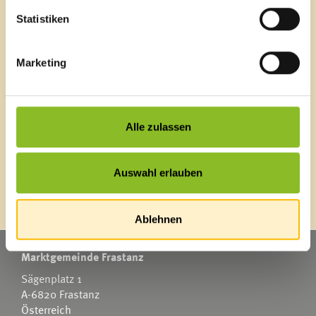
Blackout
Statistiken
Ortsplan
Bürgermeldungen
Veranstaltungskalender
Marketing
Mediathek
News Archiv
Alle zulassen
Energieeffiziente Gemeinde
Auswahl erlauben
Ablehnen
Marktgemeinde Frastanz
Sägenplatz 1
A-6820 Frastanz
Österreich