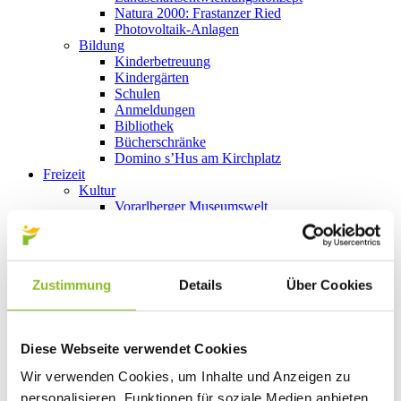
Natura 2000: Frastanzer Ried
Photovoltaik-Anlagen
Bildung
Kinderbetreuung
Kindergärten
Schulen
Anmeldungen
Bibliothek
Bücherschränke
Domino s’Hus am Kirchplatz
Freizeit
Kultur
Vorarlberger Museumswelt
Tabakausstellung
Kino vor Ort
Bibliothek
Gastronomie
Zustimmung
Details
Über Cookies
Essen und Trinken in Frastanz
Sport
Naturbad Untere Au
Schwimmbad Felsenau
Diese Webseite verwendet Cookies
Wandern in Frastanz
Schilift Bazora
Wir verwenden Cookies, um Inhalte und Anzeigen zu
Spiel- und Sportstätten
personalisieren, Funktionen für soziale Medien anbieten
Bewegt ins Alter