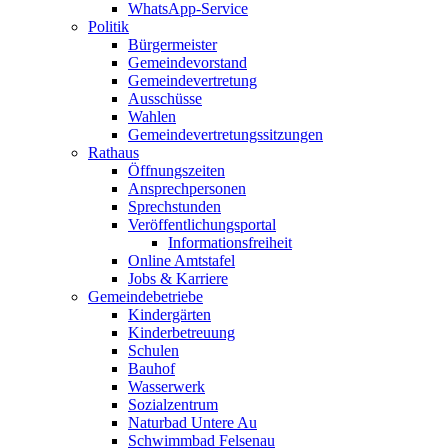
WhatsApp-Service
Politik
Bürgermeister
Gemeindevorstand
Gemeindevertretung
Ausschüsse
Wahlen
Gemeindevertretungssitzungen
Rathaus
Öffnungszeiten
Ansprechpersonen
Sprechstunden
Veröffentlichungsportal
Informationsfreiheit
Online Amtstafel
Jobs & Karriere
Gemeindebetriebe
Kindergärten
Kinderbetreuung
Schulen
Bauhof
Wasserwerk
Sozialzentrum
Naturbad Untere Au
Schwimmbad Felsenau