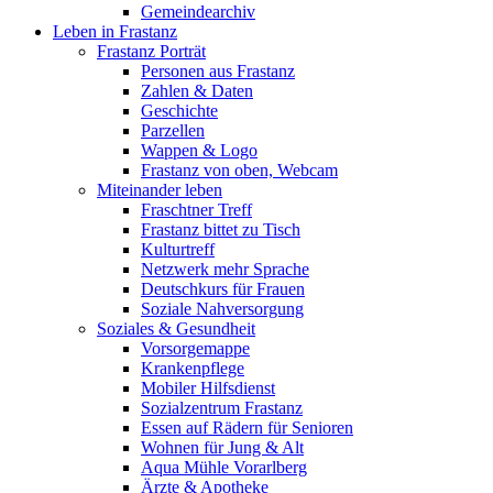
Gemeindearchiv
Leben in Frastanz
Frastanz Porträt
Personen aus Frastanz
Zahlen & Daten
Geschichte
Parzellen
Wappen & Logo
Frastanz von oben, Webcam
Miteinander leben
Fraschtner Treff
Frastanz bittet zu Tisch
Kulturtreff
Netzwerk mehr Sprache
Deutschkurs für Frauen
Soziale Nahversorgung
Soziales & Gesundheit
Vorsorgemappe
Krankenpflege
Mobiler Hilfsdienst
Sozialzentrum Frastanz
Essen auf Rädern für Senioren
Wohnen für Jung & Alt
Aqua Mühle Vorarlberg
Ärzte & Apotheke