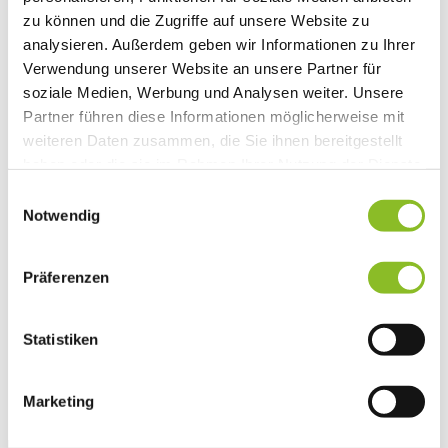
Vereinsleben
zu können und die Zugriffe auf unsere Website zu
Vereinsservice
analysieren. Außerdem geben wir Informationen zu Ihrer
Liste der Frastanzer Vereine
Verwendung unserer Website an unsere Partner für
Veranstaltungen
Veranstaltungskalender
soziale Medien, Werbung und Analysen weiter. Unsere
Wirtschaft
Partner führen diese Informationen möglicherweise mit
Unternehmen & Standort
weiteren Daten zusammen, die Sie ihnen bereitgestellt
Nahversorgerliste
Betriebe
haben oder die sie im Rahmen Ihrer Nutzung der Dienste
Wirtschaftsstandort Frastanz
gesammelt haben.
Einwilligungsauswahl
Gemeindeentwicklung
Wige Frastanz
Notwendig
Wirtschaftsgemeinschaft
Herbstmarkt
Der Walgauer
Präferenzen
Tourismus
Gastronomie
Unterkünfte
Statistiken
Wandern in Frastanz
Naturbad Untere Au
Schwimmbad Felsenau
Vorarlberger Museumswelt
Marketing
Tabakausstellung