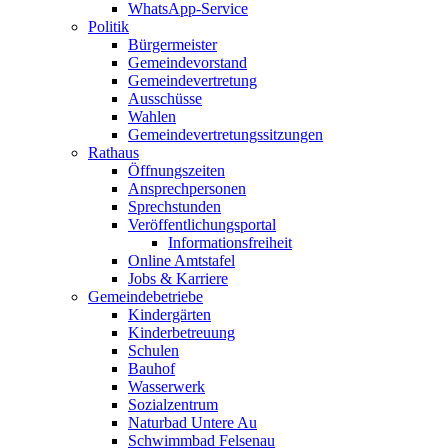
WhatsApp-Service
Politik
Bürgermeister
Gemeindevorstand
Gemeindevertretung
Ausschüsse
Wahlen
Gemeindevertretungssitzungen
Rathaus
Öffnungszeiten
Ansprechpersonen
Sprechstunden
Veröffentlichungsportal
Informationsfreiheit
Online Amtstafel
Jobs & Karriere
Gemeindebetriebe
Kindergärten
Kinderbetreuung
Schulen
Bauhof
Wasserwerk
Sozialzentrum
Naturbad Untere Au
Schwimmbad Felsenau