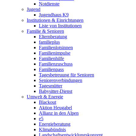
Notdienste
Jugend
Jugendhaus K9
Institutionen & Einrichtungen
Liste von Institutionen
Familie & Senioren
Elternberatung
familieplus
Familienlotsinnen
Familienimpulse
Familienhilfe
Familienzuschuss
Familienpass
Tagesbetreuung für Senioren
Seniorenverbindungen
Tagesmütter
Babysitter-Dienst
Umwelt & Energie
Blackout
Aktion Heugabel
Allianz in den Alpen
e5
Energieberatung
Klimabündnis
Landschaftsentwicklungskonzept