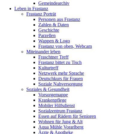
Gemeindearchiv
Leben in Frastanz
Frastanz Porträt
Personen aus Frastanz
Zahlen & Daten
Geschichte
Parzellen
Wappen & Logo
Frastanz von oben, Webcam
Miteinander leben
Fraschtner Treff
Frastanz bittet zu Tisch
Kulturtreff
Netzwerk mehr Sprache
Deutschkurs für Frauen
Soziale Nahversorgung
Soziales & Gesundheit
Vorsorgemappe
Krankenpflege
Mobiler Hilfsdienst
Sozialzentrum Frastanz
Essen auf Rädern für Senioren
Wohnen für Jung & Alt
Aqua Mühle Vorarlberg
Ärzte & Apotheke