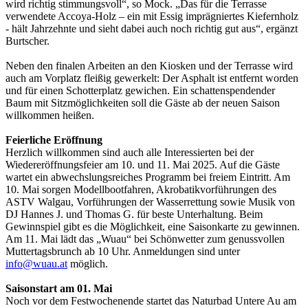
wird richtig stimmungsvoll“, so Mock. „Das für die Terrasse
verwendete Accoya-Holz – ein mit Essig imprägniertes Kiefernholz
- hält Jahrzehnte und sieht dabei auch noch richtig gut aus“, ergänzt
Burtscher.
Neben den finalen Arbeiten an den Kiosken und der Terrasse wird
auch am Vorplatz fleißig gewerkelt: Der Asphalt ist entfernt worden
und für einen Schotterplatz gewichen. Ein schattenspendender
Baum mit Sitzmöglichkeiten soll die Gäste ab der neuen Saison
willkommen heißen.
Feierliche Eröffnung
Herzlich willkommen sind auch alle Interessierten bei der
Wiedereröffnungsfeier am 10. und 11. Mai 2025. Auf die Gäste
wartet ein abwechslungsreiches Programm bei freiem Eintritt. Am
10. Mai sorgen Modellbootfahren, Akrobatikvorführungen des
ASTV Walgau, Vorführungen der Wasserrettung sowie Musik von
DJ Hannes J. und Thomas G. für beste Unterhaltung. Beim
Gewinnspiel gibt es die Möglichkeit, eine Saisonkarte zu gewinnen.
Am 11. Mai lädt das „Wuau“ bei Schönwetter zum genussvollen
Muttertagsbrunch ab 10 Uhr. Anmeldungen sind unter
info@wuau.at
möglich.
Saisonstart am 01. Mai
Noch vor dem Festwochenende startet das Naturbad Untere Au am