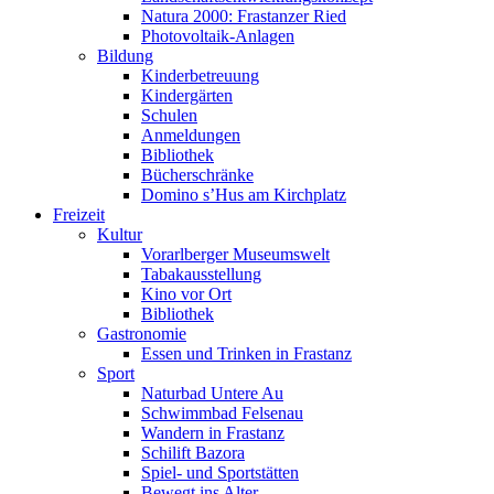
Natura 2000: Frastanzer Ried
Photovoltaik-Anlagen
Bildung
Kinderbetreuung
Kindergärten
Schulen
Anmeldungen
Bibliothek
Bücherschränke
Domino s’Hus am Kirchplatz
Freizeit
Kultur
Vorarlberger Museumswelt
Tabakausstellung
Kino vor Ort
Bibliothek
Gastronomie
Essen und Trinken in Frastanz
Sport
Naturbad Untere Au
Schwimmbad Felsenau
Wandern in Frastanz
Schilift Bazora
Spiel- und Sportstätten
Bewegt ins Alter