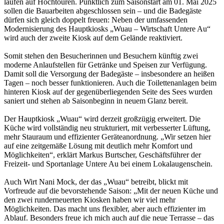
laufen auf Hochtouren. Pünktlich zum Saisonstart am 01. Mai 2025
sollen die Bauarbeiten abgeschlossen sein – und die Badegäste
dürfen sich gleich doppelt freuen: Neben der umfassenden
Modernisierung des Hauptkiosks „Wuau – Wirtschaft Untere Au“
wird auch der zweite Kiosk auf dem Gelände reaktiviert.
Somit stehen den Besucherinnen und Besuchern künftig zwei
moderne Anlaufstellen für Getränke und Speisen zur Verfügung.
Damit soll die Versorgung der Badegäste – insbesondere an heißen
Tagen – noch besser funktionieren. Auch die Toilettenanlagen beim
hinteren Kiosk auf der gegenüberliegenden Seite des Sees wurden
saniert und stehen ab Saisonbeginn in neuem Glanz bereit.
Der Hauptkiosk „Wuau“ wird derzeit großzügig erweitert. Die
Küche wird vollständig neu strukturiert, mit verbesserter Lüftung,
mehr Stauraum und effizienter Geräteanordnung. „Wir setzen hier
auf eine zeitgemäße Lösung mit deutlich mehr Komfort und
Möglichkeiten“, erklärt Markus Burtscher, Geschäftsführer der
Freizeit- und Sportanlage Untere Au bei einem Lokalaugenschein.
Auch Wirt Nani Mock, der das „Wuau“ betreibt, blickt mit
Vorfreude auf die bevorstehende Saison: „Mit der neuen Küche und
den zwei runderneuerten Kiosken haben wir viel mehr
Möglichkeiten. Das macht uns flexibler, aber auch effizienter im
Ablauf. Besonders freue ich mich auch auf die neue Terrasse – das