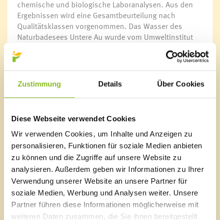
chemische und biologische Laboranalysen. Aus den
Ergebnissen wird eine Gesamtbeurteilung nach
Qualitätsklassen vorgenommen. Das Wasser des
Naturbadesees Untere Au wurde vom Umweltinstitut
erneut in die höchste Güteklasse eingestuft.
„Ausgezeichnete Badeeignung“ – Erläuterung:
Die mikrobiologische und chemische Belastung des
Zustimmung
Details
Über Cookies
Wassers ist gering, es sind keine direkten
Verunreinigungen durch Abwasser feststellbar. Das
Wasser besitzt keine unnatürliche Färbung oder
Diese Webseite verwendet Cookies
erhöhte Trübung. Die Richtwerte sind eingehalten. Aus
Sicht der Wasserqualität ist Baden uneingeschränkt
Wir verwenden Cookies, um Inhalte und Anzeigen zu
möglich.
personalisieren, Funktionen für soziale Medien anbieten
zu können und die Zugriffe auf unsere Website zu
Link
analysieren. Außerdem geben wir Informationen zu Ihrer
Die aktuellen Ergebnisse der laufenden
Verwendung unserer Website an unsere Partner für
Badequalitätsüberwachung können unter
soziale Medien, Werbung und Analysen weiter. Unsere
www.vorarlberg.at/badeseen
eingesehen werden.
Partner führen diese Informationen möglicherweise mit
weiteren Daten zusammen, die Sie ihnen bereitgestellt