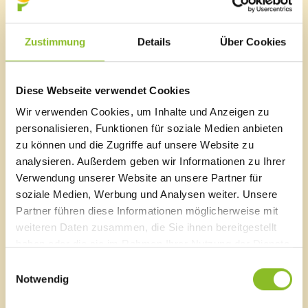
Walgau) und Geschäftsführer Rainer Hartmann (E-
Werke Frastanz) für die Saminapark GmbH. Die
nächsten Monate stehen im Zeichen des Rohbaus für
Zustimmung
Details
Über Cookies
die drei Gebäudeeinheiten.
Der neu entstehende Saminapark bietet 25
Diese Webseite verwendet Cookies
Wohnungen, ein Apartmenthotel und
Geschäftsflächen. Die Eröffnung ist im Frühsommer
Wir verwenden Cookies, um Inhalte und Anzeigen zu
2019 geplant.
personalisieren, Funktionen für soziale Medien anbieten
zu können und die Zugriffe auf unsere Website zu
analysieren. Außerdem geben wir Informationen zu Ihrer
Verwendung unserer Website an unsere Partner für
soziale Medien, Werbung und Analysen weiter. Unsere
Marktgemeinde Frastanz
Partner führen diese Informationen möglicherweise mit
Sägenplatz 1
weiteren Daten zusammen, die Sie ihnen bereitgestellt
A-6820 Frastanz, Österreich
haben oder die sie im Rahmen Ihrer Nutzung der Dienste
Lageplan
gesammelt haben.
Einwilligungsauswahl
Notwendig
T
0043 5522 51534-0
F 0043 5522 51534-6