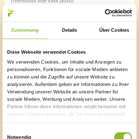
(Thermobox oder kalte Jause)!
Nachmittag
14:00 - 16:30 Uhr
Spätbetreuung
16:30 - 17:30 Uhr
Zustimmung
Details
Über Cookies
Indexanpassung vorbehalten
https://form.jotform.com/251042693423351
Diese Webseite verwendet Cookies
Betreuung für Schulkinder in der Volksschule
Wir verwenden Cookies, um Inhalte und Anzeigen zu
sowie 1. + 2. Klasse Mittelschule (sofern es der
personalisieren, Funktionen für soziale Medien anbieten
Personalschlüssel zulässt)
zu können und die Zugriffe auf unsere Website zu
Vormittag
analysieren. Außerdem geben wir Informationen zu Ihrer
07:00 - 12:30 Uhr
Verwendung unserer Website an unsere Partner für
€ 8,25 pro Tag
soziale Medien, Werbung und Analysen weiter. Unsere
Mittag incl.
Essen
Partner führen diese Informationen möglicherweise mit
12:30 - 14:00 Uhr
weiteren Daten zusammen, die Sie ihnen bereitgestellt
VS € 10,37 pro Tag Essen und Betreuung
haben oder die sie im Rahmen Ihrer Nutzung der Dienste
MS € 11,00 pro Tag Essen und Betreuung
gesammelt haben.
Mittag excl
.
Essen
Einwilligungsauswahl
12:30 - 14:00 Uhr
Notwendig