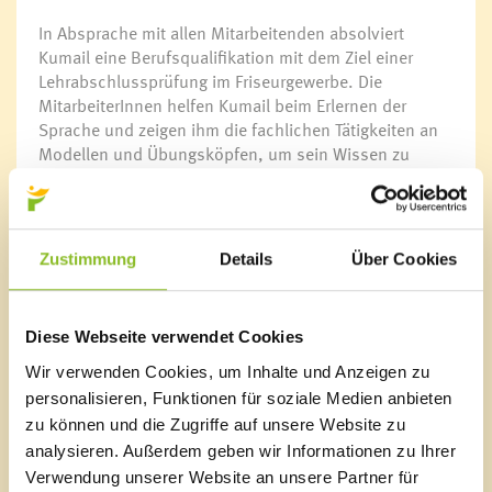
In Absprache mit allen Mitarbeitenden absolviert
Kumail eine Berufsqualifikation mit dem Ziel einer
Lehrabschlussprüfung im Friseurgewerbe. Die
MitarbeiterInnen helfen Kumail beim Erlernen der
Sprache und zeigen ihm die fachlichen Tätigkeiten an
Modellen und Übungsköpfen, um sein Wissen zu
erweitern. „Die Kunden freuen sich über die
Fachkenntnisse, die er aus dem Irak mitgebracht hat“,
schildert Moll, der Kumail mit seinen Stärken und
Schwächen als Bereicherung für den Betrieb sieht.
Zustimmung
Details
Über Cookies
Landesrat Erich Schwärzler würdigte bei der Verleihung
des Integrationspreises im Landhaus jene
Diese Webseite verwendet Cookies
Unternehmen, die erkennen würden, dass eine
Belegschaft aus Mitarbeitenden unterschiedlicher
Wir verwenden Cookies, um Inhalte und Anzeigen zu
Herkunft ein Erfolgsfaktor sein kann. "Einige Vorreiter
personalisieren, Funktionen für soziale Medien anbieten
in dieser Hinsicht haben wir heute vor den Vorhang
zu können und die Zugriffe auf unsere Website zu
geholt", würdigte Schwärzler das Engagement der
analysieren. Außerdem geben wir Informationen zu Ihrer
Betriebe. "Wer Vielfalt als eine besondere Ressource
Verwendung unserer Website an unsere Partner für