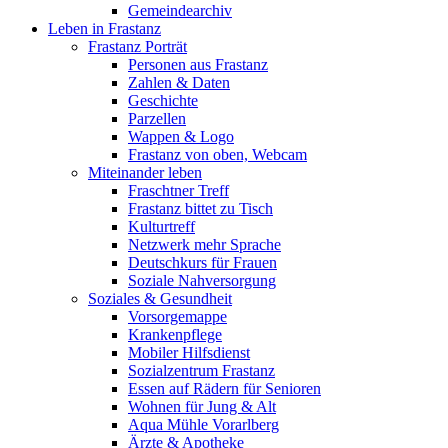
Gemeindearchiv
Leben in Frastanz
Frastanz Porträt
Personen aus Frastanz
Zahlen & Daten
Geschichte
Parzellen
Wappen & Logo
Frastanz von oben, Webcam
Miteinander leben
Fraschtner Treff
Frastanz bittet zu Tisch
Kulturtreff
Netzwerk mehr Sprache
Deutschkurs für Frauen
Soziale Nahversorgung
Soziales & Gesundheit
Vorsorgemappe
Krankenpflege
Mobiler Hilfsdienst
Sozialzentrum Frastanz
Essen auf Rädern für Senioren
Wohnen für Jung & Alt
Aqua Mühle Vorarlberg
Ärzte & Apotheke