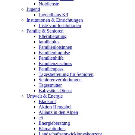
Notdienste
Jugend
Jugendhaus K9
Institutionen & Einrichtungen
Liste von Institutionen
Familie & Senioren
Elternberatung
familieplus
Familienlotsinnen
Familienimpulse
Familienhilfe
Familienzuschuss
Familienpass
Tagesbetreuung für Senioren
Seniorenverbindungen
Tagesmütter
Babysitter-Dienst
Umwelt & Energie
Blackout
Aktion Heugabel
Allianz in den Alpen
e5
Energieberatung
Klimabündnis
Landschaftsentwicklungskonzept