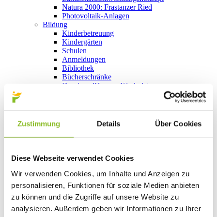
Natura 2000: Frastanzer Ried
Photovoltaik-Anlagen
Bildung
Kinderbetreuung
Kindergärten
Schulen
Anmeldungen
Bibliothek
Bücherschränke
Domino s’Hus am Kirchplatz
Freizeit
Kultur
Vorarlberger Museumswelt
Tabakausstellung
Zustimmung
Details
Über Cookies
Kino vor Ort
Bibliothek
Gastronomie
Essen und Trinken in Frastanz
Diese Webseite verwendet Cookies
Sport
Naturbad Untere Au
Wir verwenden Cookies, um Inhalte und Anzeigen zu
Schwimmbad Felsenau
personalisieren, Funktionen für soziale Medien anbieten
Wandern in Frastanz
zu können und die Zugriffe auf unsere Website zu
Schilift Bazora
Spiel- und Sportstätten
analysieren. Außerdem geben wir Informationen zu Ihrer
Bewegt ins Alter