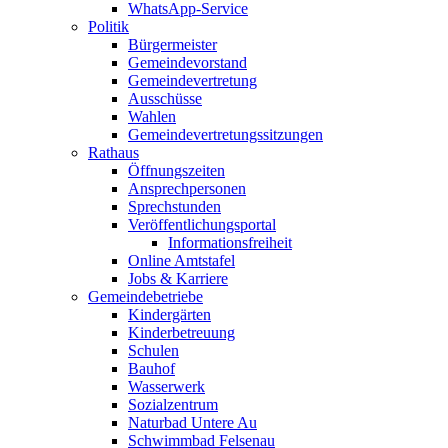
WhatsApp-Service
Politik
Bürgermeister
Gemeindevorstand
Gemeindevertretung
Ausschüsse
Wahlen
Gemeindevertretungssitzungen
Rathaus
Öffnungszeiten
Ansprechpersonen
Sprechstunden
Veröffentlichungsportal
Informationsfreiheit
Online Amtstafel
Jobs & Karriere
Gemeindebetriebe
Kindergärten
Kinderbetreuung
Schulen
Bauhof
Wasserwerk
Sozialzentrum
Naturbad Untere Au
Schwimmbad Felsenau