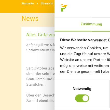
Startseite
Übersicht
News
News
Zustimmung
Alles Gute zum 100. Geburtstag
Diese Webseite verwendet 
Anfang Juli 2016 feierte Karl Zanetti seinen Jubil
Wir verwenden Cookies, um I
Sozialzentrum ein „Geburtstagständchen“ für den Jub
und die Zugriffe auf unsere 
Website an unsere Partner fü
möglicherweise mit weiteren
Seit Oktober 2013 wohnt Karl Zanetti im Sozialzen
der Dienste gesammelt habe
sind hier sehr freundlich und hilfsbereit.“ Nac
Gratulieren und Feiern ins Haus. Am Abend spielt
Einwilligungsauswahl
Ständchen.
Notwendig
Über den Besuch des Bürgermeisters und der Über
Zanetti ebenfalls außerordentlich. Er erhielt als