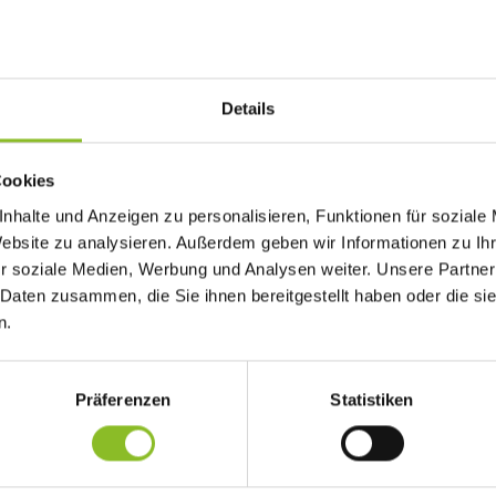
Details
Cookies
äumstag. Nach einem ausgedehnten Frühstück sang das ganze Pflegetea
nhalte und Anzeigen zu personalisieren, Funktionen für soziale
ilar.
Website zu analysieren. Außerdem geben wir Informationen zu I
r soziale Medien, Werbung und Analysen weiter. Unsere Partner
 Daten zusammen, die Sie ihnen bereitgestellt haben oder die s
trum und fühlt sich hier, wie er sagt, sehr wohl und zu Hause. „Al
n.
h einem leckeren Mittagessen kamen Familie, Freunde und Bekannt
e dann noch der Musikverein Frastanz im neu angelegten Garten e
Präferenzen
Statistiken
mittlung der Glückwünsche seitens der Gemeinde freute sich Kar
 Geschenk einen großen Bildband über das Ländle überreicht.