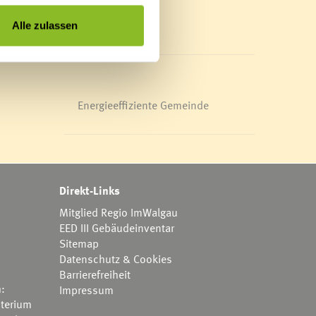
Mediathek
News Archiv
Alle zulassen
Energieeffiziente Gemeinde
Direkt-Links
Mitglied Regio ImWalgau
EED III Gebäudeinventar
Sitemap
Datenschutz & Cookies
Barrierefreiheit
h:
Impressum
terium