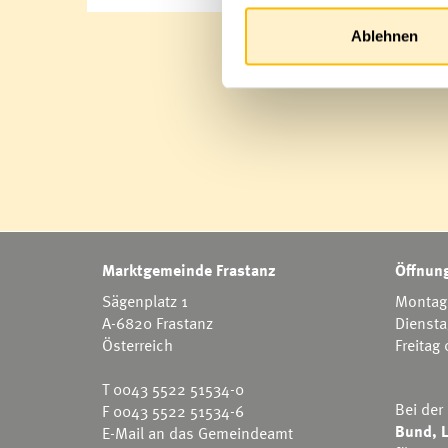
Ablehnen
Marktgemeinde Frastanz
Öffnung
Sägenplatz 1
Montag 
A-6820 Frastanz
Diensta
Österreich
Freitag
T
0043 5522 51534-0
Bei der
F 0043 5522 51534-6
Bund, L
E-Mail an das Gemeindeamt