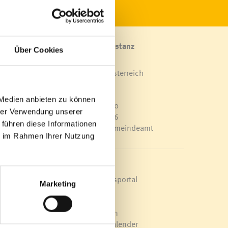
Marktgemeinde Frastanz
Über Cookies
Sägenplatz 1
A-6820 Frastanz, Österreich
Lageplan
m vom
 Medien anbieten zu können
T
0043 5522 51534-0
hrer Verwendung unserer
F 0043 5522 51534-6
 führen diese Informationen
E-Mail an das Gemeindeamt
ie im Rahmen Ihrer Nutzung
le
e zum
in
Schnellzugriff
Veröffentlichungsportal
Marketing
Blackout
l
Ortsplan
Bürgermeldungen
Veranstaltungskalender