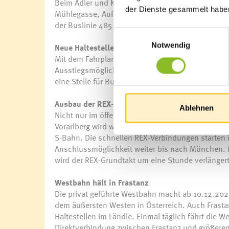
Beim Adler und Kirchplatz werden nicht mehr von 
der Dienste gesammelt habe
Mühlegasse, Auf Kasal sowie die Haltestelle Satt
der Buslinie 485 angesteuert.
Einwilligungsauswahl
Notwendig
Neue Haltestellen
Mit dem Fahrplanwechsel bekommt Frastanz zwei n
Ausstiegsmöglichkeiten für die Busse der Linie
eine Stelle für Busse eingerichtet, die Richtung K
Ausbau der REX-Verbindungen
Ablehnen
Nicht nur im öffentlichen Busverkehr tut sich wa
Vorarlberg wird weiter ausgebaut: Am Wochenende
S-Bahn. Die schnellen REX-Verbindungen starten i
Anschlussmöglichkeit weiter bis nach München. 
wird der REX-Grundtakt um eine Stunde verlängert
Westbahn hält in Frastanz
Die privat geführte Westbahn macht ab 10.12.202
dem äußersten Westen in Österreich. Auch Frastan
Haltestellen im Ländle. Einmal täglich fährt die
Direktverbindung zwischen Frastanz und größeren