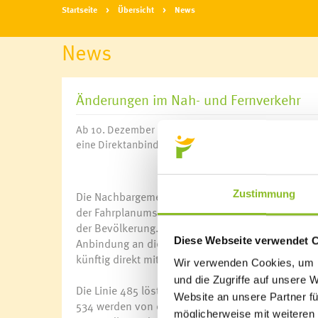
Startseite
Übersicht
News
News
Änderungen im Nah- und Fernverkehr
Ab 10. Dezember 2023 gelten landesweit die neuen F
eine Direktanbindung nach Innsbruck, Salzburg und W
Zustimmung
Die Nachbargemeinden Frastanz und Göfis verfüge
der Fahrplanumstellung“, freut sich Bürgermeis
der Bevölkerung. Ab 10.12.2023 verkehrt die Busl
Diese Webseite verwendet 
Anbindung an die Nachbargemeinden, erreichen spe
künftig direkt mit dem Bus.
Wir verwenden Cookies, um I
und die Zugriffe auf unsere 
Die Linie 485 löst in Frastanz die Ortsbuslinie 534
Website an unsere Partner fü
534 werden von der Buslinie 485 weiterhin abgede
möglicherweise mit weiteren