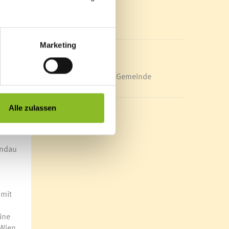
deamt,
Mediathek
en von
News Archiv
Marketing
n- und
 wird
Energieeffiziente Gemeinde
Alle zulassen
i der
indau
 mit
ine
 Wien.