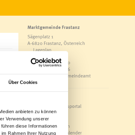
Marktgemeinde Frastanz
Sägenplatz 1
A-6820 Frastanz, Österreich
Lageplan
anz
T
0043 5522 51534-0
F 0043 5522 51534-6
E-Mail an das Gemeindeamt
Über Cookies
n mit
aus
eren
Schnellzugriff
Au
Veröffentlichungsportal
 Medien anbieten zu können
Blackout
Ortsplan
hrer Verwendung unserer
Linie
Bürgermeldungen
 führen diese Informationen
asse,
Veranstaltungskalender
ie im Rahmen Ihrer Nutzung