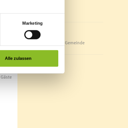
Mediathek
News Archiv
e und
o
Marketing
nd
Energieeffiziente Gemeinde
.
gten
Alle zulassen
uch
mit
 Gäste