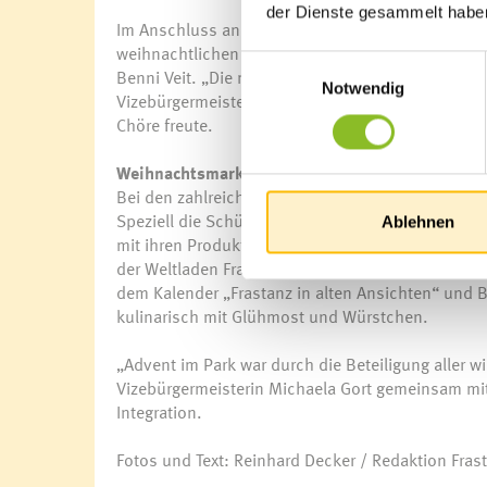
der Dienste gesammelt habe
Im Anschluss an die Illuminierung verwöhnte ein
weihnachtlichen Klängen. Für einen stimmungsvo
Einwilligungsauswahl
Benni Veit. „Die musikalischen Darbietungen ha
Notwendig
Vizebürgermeisterin Michaela Gort, die sich ganz
Chöre freute.
Weihnachtsmarkt
Bei den zahlreichen Marktständen konnten sich 
Speziell die Schülerinnen der HWL überraschten 
Ablehnen
mit ihren Produkten auf, wie vielfältig die Hand
der Weltladen Frastanz unter der Leitung von Norb
dem Kalender „Frastanz in alten Ansichten“ und B
kulinarisch mit Glühmost und Würstchen.
„Advent im Park war durch die Beteiligung aller w
Vizebürgermeisterin Michaela Gort gemeinsam mi
Integration.
Fotos und Text: Reinhard Decker / Redaktion Fras