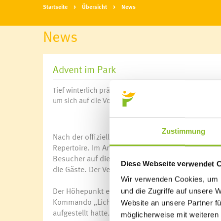
Startseite
Übersicht
News
News
Advent im Park
Tief winterlich präsentierte sich der Gemeindepark 
um sich auf die Vorweihnachtszeit einzustimmen.
Zustimmung
Nach der offiziellen Eröffnung um 15:00 Uhr spiel
Repertoire. Im Anschluss trat der Kinderchor Sch
Besucher auf die Weihnachtszeit ein. Auch die Ju
Diese Webseite verwendet 
die Gäste. Der Verein Singklang Amerlügen gab ei
Wir verwenden Cookies, um I
Der Höhepunkt erfolgte um 17:00 Uhr mit der Il
und die Zugriffe auf unsere 
Kommando „Licht an“ erstrahlte der Weihnachts
Website an unsere Partner fü
aufgestellt hatte.
möglicherweise mit weiteren