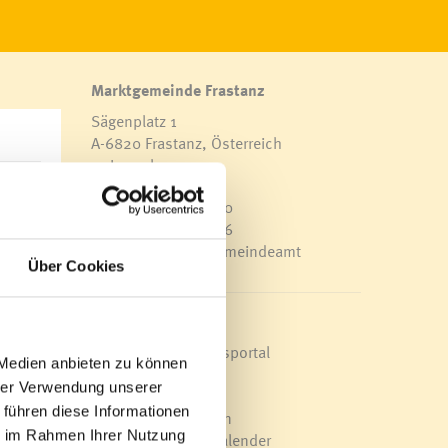
Marktgemeinde Frastanz
Sägenplatz 1
A-6820 Frastanz, Österreich
Lageplan
her,
T
0043 5522 51534-0
F 0043 5522 51534-6
E-Mail an das Gemeindeamt
Über Cookies
ielt
Schnellzugriff
Veröffentlichungsportal
 Medien anbieten zu können
Blackout
hrer Verwendung unserer
Ortsplan
 führen diese Informationen
Bürgermeldungen
ie im Rahmen Ihrer Nutzung
Veranstaltungskalender