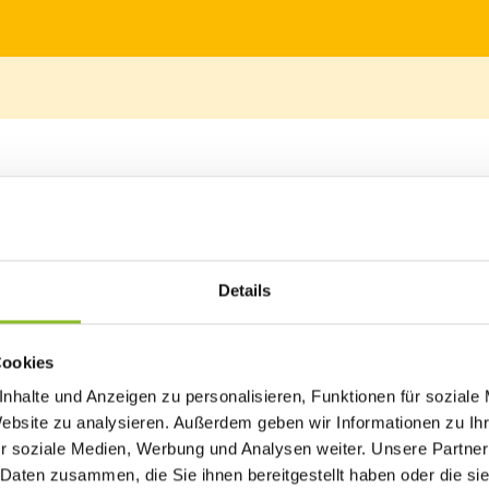
am 03. Dezember 2023. Trotz klirrender Kälte kamen zahlreiche Besuc
Details
te und sang Lea Schneider einige Lieder aus ihrem reichhaltigen
ubidu unter der Leitung von Andrea Decker auf und stimmte die
ngmusik des Musikvereins Frastanz durfte nicht fehlen und unterh
Cookies
nige gefühlvolle Lieder zur Weihnachtszeit zum Besten.
nhalte und Anzeigen zu personalisieren, Funktionen für soziale
luminierung des Weihnachtsbaums durch Erna Huber. Mit dem
Website zu analysieren. Außerdem geben wir Informationen zu I
baum im winterlichen Gemeindepark, den das Bauhofteam zuvor
r soziale Medien, Werbung und Analysen weiter. Unsere Partner
 Daten zusammen, die Sie ihnen bereitgestellt haben oder die s