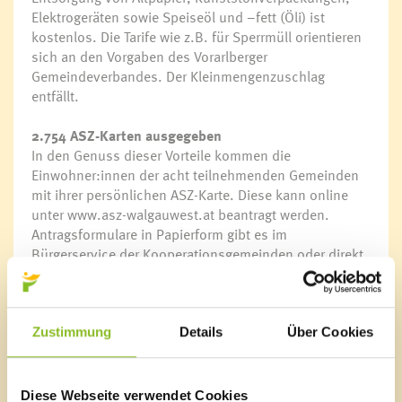
Elektrogeräten sowie Speiseöl und –fett (Öli) ist
kostenlos. Die Tarife wie z.B. für Sperrmüll orientieren
sich an den Vorgaben des Vorarlberger
Gemeindeverbandes. Der Kleinmengenzuschlag
entfällt.
2.754 ASZ-Karten ausgegeben
In den Genuss dieser Vorteile kommen die
Einwohner:innen der acht teilnehmenden Gemeinden
mit ihrer persönlichen ASZ-Karte. Diese kann online
unter www.asz-walgauwest.at beantragt werden.
Antragsformulare in Papierform gibt es im
Bürgerservice der Kooperationsgemeinden oder direkt
beim ASZ Walgau West. Dort wird die ASZ-Karte auch
ausgegeben. Seit der Eröffnung des gemeinsamen
Abfallsammelzentrums wurden mit Stand 31.08.2022
insgesamt 2.754 ASZ-Karten an Personen der
Zustimmung
Details
Über Cookies
beteiligten Gemeinden ausgehändigt.
„Die Zahlen zeigen, dass wir auf einem guten Weg sind
Diese Webseite verwendet Cookies