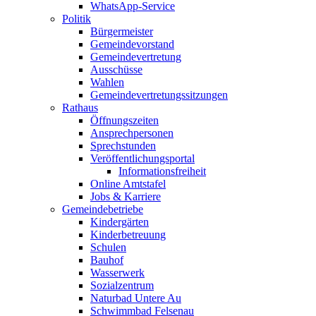
WhatsApp-Service
Politik
Bürgermeister
Gemeindevorstand
Gemeindevertretung
Ausschüsse
Wahlen
Gemeindevertretungssitzungen
Rathaus
Öffnungszeiten
Ansprechpersonen
Sprechstunden
Veröffentlichungsportal
Informationsfreiheit
Online Amtstafel
Jobs & Karriere
Gemeindebetriebe
Kindergärten
Kinderbetreuung
Schulen
Bauhof
Wasserwerk
Sozialzentrum
Naturbad Untere Au
Schwimmbad Felsenau