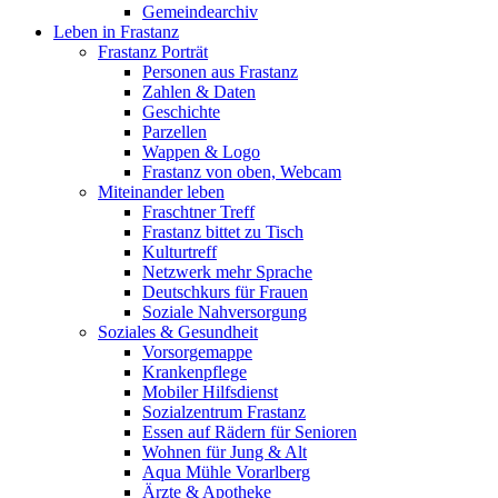
Gemeindearchiv
Leben in Frastanz
Frastanz Porträt
Personen aus Frastanz
Zahlen & Daten
Geschichte
Parzellen
Wappen & Logo
Frastanz von oben, Webcam
Miteinander leben
Fraschtner Treff
Frastanz bittet zu Tisch
Kulturtreff
Netzwerk mehr Sprache
Deutschkurs für Frauen
Soziale Nahversorgung
Soziales & Gesundheit
Vorsorgemappe
Krankenpflege
Mobiler Hilfsdienst
Sozialzentrum Frastanz
Essen auf Rädern für Senioren
Wohnen für Jung & Alt
Aqua Mühle Vorarlberg
Ärzte & Apotheke