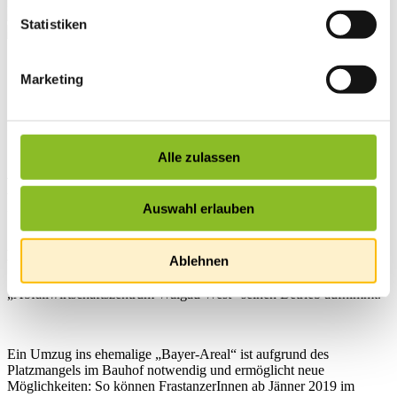
Statistiken
Startseite
Marketing
Übersicht
News
News
Alle zulassen
Abfallsammelzentrum
Frastanz an neuem Standort
Auswahl erlauben
Ab 1. Jänner 2019 wird das Abfallsammelzentrum Frastanz
Ablehnen
vorübergehend im ehemaligen „Bayer Areal“ eingerichtet. Der
Standort soll aufgelöst werden sobald das angestrebte
„Abfallwirtschaftszentrum Walgau West“ seinen Betrieb aufnimmt.
Ein Umzug ins ehemalige „Bayer-Areal“ ist aufgrund des
Platzmangels im Bauhof notwendig und ermöglicht neue
Möglichkeiten: So können FrastanzerInnen ab Jänner 2019 im