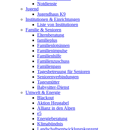
Notdienste
Jugend
Jugendhaus K9
Institutionen & Einrichtungen
Liste von Institutionen
Familie & Senioren
Elternberatung
familieplus
Familienlotsinnen
Familienimpulse
Familienhilfe
Familienzuschuss
Familienpass
Tagesbetreuung für Senioren
Seniorenverbindungen
Tagesmütter
Babysitter-Dienst
Umwelt & Energie
Blackout
Aktion Heugabel
Allianz in den Alpen
e5
Energieberatung
Klimabündnis
Landschaftsentwicklungskonzept