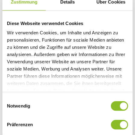
Zustimmung
Details
Über Cookies
Vereinsleben
Vereinsservice
Liste der Frastanzer Vereine
Veranstaltungen
Diese Webseite verwendet Cookies
Veranstaltungskalender
Wirtschaft
Wir verwenden Cookies, um Inhalte und Anzeigen zu
Unternehmen & Standort
personalisieren, Funktionen für soziale Medien anbieten
Nahversorgerliste
zu können und die Zugriffe auf unsere Website zu
Betriebe
Wirtschaftsstandort Frastanz
analysieren. Außerdem geben wir Informationen zu Ihrer
Gemeindeentwicklung
Verwendung unserer Website an unsere Partner für
Wige Frastanz
soziale Medien, Werbung und Analysen weiter. Unsere
Wirtschaftsgemeinschaft
Herbstmarkt
Partner führen diese Informationen möglicherweise mit
Der Walgauer
weiteren Daten zusammen, die Sie ihnen bereitgestellt
Tourismus
haben oder die sie im Rahmen Ihrer Nutzung der Dienste
Gastronomie
Unterkünfte
gesammelt haben.
Einwilligungsauswahl
Wandern in Frastanz
Notwendig
Naturbad Untere Au
Schwimmbad Felsenau
Vorarlberger Museumswelt
Tabakausstellung
Präferenzen