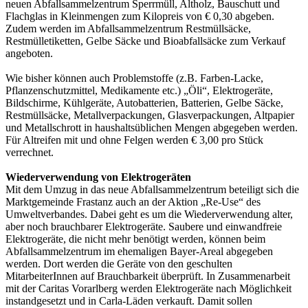
neuen Abfallsammelzentrum Sperrmüll, Altholz, Bauschutt und
Flachglas in Kleinmengen zum Kilopreis von € 0,30 abgeben.
Zudem werden im Abfallsammelzentrum Restmüllsäcke,
Restmülletiketten, Gelbe Säcke und Bioabfallsäcke zum Verkauf
angeboten.
Wie bisher können auch Problemstoffe (z.B. Farben-Lacke,
Pflanzenschutzmittel, Medikamente etc.) „Öli“, Elektrogeräte,
Bildschirme, Kühlgeräte, Autobatterien, Batterien, Gelbe Säcke,
Restmüllsäcke, Metallverpackungen, Glasverpackungen, Altpapier
und Metallschrott in haushaltsüblichen Mengen abgegeben werden.
Für Altreifen mit und ohne Felgen werden € 3,00 pro Stück
verrechnet.
Wiederverwendung von Elektrogeräten
Mit dem Umzug in das neue Abfallsammelzentrum beteiligt sich die
Marktgemeinde Frastanz auch an der Aktion „Re-Use“ des
Umweltverbandes. Dabei geht es um die Wiederverwendung alter,
aber noch brauchbarer Elektrogeräte. Saubere und einwandfreie
Elektrogeräte, die nicht mehr benötigt werden, können beim
Abfallsammelzentrum im ehemaligen Bayer-Areal abgegeben
werden. Dort werden die Geräte von den geschulten
MitarbeiterInnen auf Brauchbarkeit überprüft. In Zusammenarbeit
mit der Caritas Vorarlberg werden Elektrogeräte nach Möglichkeit
instandgesetzt und in Carla-Läden verkauft. Damit sollen