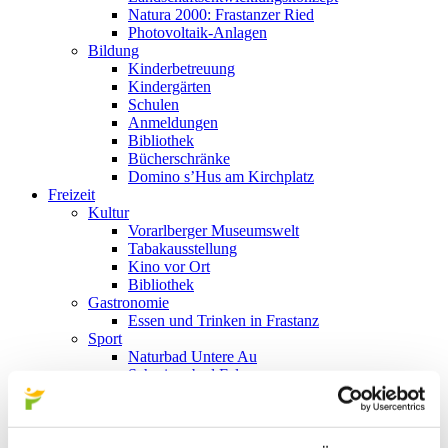
Natura 2000: Frastanzer Ried
Photovoltaik-Anlagen
Bildung
Kinderbetreuung
Kindergärten
Schulen
Anmeldungen
Bibliothek
Bücherschränke
Domino s’Hus am Kirchplatz
Freizeit
Kultur
Vorarlberger Museumswelt
Tabakausstellung
Kino vor Ort
Bibliothek
Gastronomie
Essen und Trinken in Frastanz
Sport
Naturbad Untere Au
Schwimmbad Felsenau
Wandern in Frastanz
Schilift Bazora
Spiel- und Sportstätten
Bewegt ins Alter