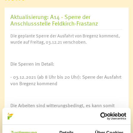
Aktualisierung: A14 - Sperre der
Anschlussstelle Feldkirch-Frastanz
Die geplante Sperre der Ausfahrt von Bregenz kommend,
wurde auf Freitag, 03.12.21 verschoben.
Die Sperren im Detail:
- 03.12.2021 (ab 8 Uhr bis 20 Uhr): Sperre der Ausfahrt
von Bregenz kommend
Die Arbeiten sind witterungsbedingt, es kann somit
kurzfristig zu Terminänderungen für diese Sperren
kommen.
Für die Autofahrerinnen und Autofahrer wichtig: Die
Umleitungen sind vor Ort klar beschildert und führen
Zustimmung
Details
Über Cookies