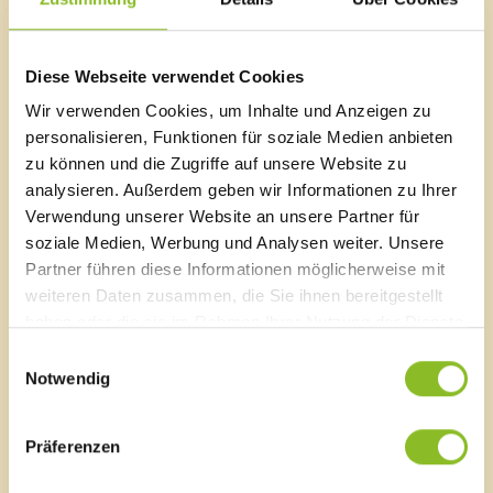
über die Anschlussstelle Nenzing-Bludesch sowie
Feldkirch-Nord bzw. weiter über die Landes- und
Gemeindestraßen.
Diese Webseite verwendet Cookies
Wir verwenden Cookies, um Inhalte und Anzeigen zu
personalisieren, Funktionen für soziale Medien anbieten
zu können und die Zugriffe auf unsere Website zu
Marktgemeinde Frastanz
analysieren. Außerdem geben wir Informationen zu Ihrer
Verwendung unserer Website an unsere Partner für
Sägenplatz 1
A-6820 Frastanz, Österreich
soziale Medien, Werbung und Analysen weiter. Unsere
Lageplan
Partner führen diese Informationen möglicherweise mit
weiteren Daten zusammen, die Sie ihnen bereitgestellt
T
0043 5522 51534-0
haben oder die sie im Rahmen Ihrer Nutzung der Dienste
F 0043 5522 51534-6
gesammelt haben.
Einwilligungsauswahl
E-Mail an das Gemeindeamt
Notwendig
Schnellzugriff
Präferenzen
Veröffentlichungsportal