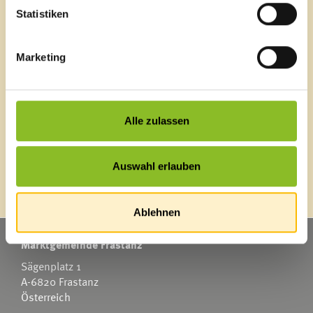
Blackout
Statistiken
Ortsplan
Bürgermeldungen
Veranstaltungskalender
Marketing
Mediathek
News Archiv
Alle zulassen
Energieeffiziente Gemeinde
Auswahl erlauben
Ablehnen
Marktgemeinde Frastanz
Sägenplatz 1
A-6820 Frastanz
Österreich