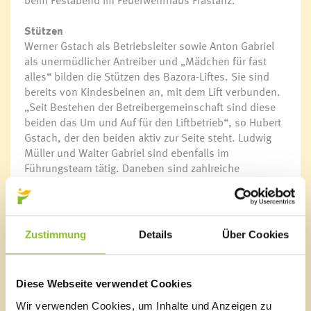
beim Festabend im Feuerwehrhaus Frastanz.
Stützen
Werner Gstach als Betriebsleiter sowie Anton Gabriel
als unermüdlicher Antreiber und „Mädchen für fast
alles“ bilden die Stützen des Bazora-Liftes. Sie sind
bereits von Kindesbeinen an, mit dem Lift verbunden.
„Seit Bestehen der Betreibergemeinschaft sind diese
beiden das Um und Auf für den Liftbetrieb“, so Hubert
Gstach, der den beiden aktiv zur Seite steht. Ludwig
Müller und Walter Gabriel sind ebenfalls im
Führungsteam tätig. Daneben sind zahlreiche
freiwillige und ehrenamtliche Helfer, hauptsächlich
Mitglieder von den drei Vereinen der
Betreibergemeinschaft im Einsatz. Mag. Bürgermeister
Eugen Gabriel bedankte sich bei all den Helfern für ihr
Zustimmung
Details
Über Cookies
ehrenamtliches Engagement, „denn nur dadurch ist
der Liftbetrieb auf der Bazora überhaupt möglich.“
Diese Webseite verwendet Cookies
Pistenwalze und Schneekanone
Die Freiwilligen der Betreibergemeinschaft des
Wir verwenden Cookies, um Inhalte und Anzeigen zu