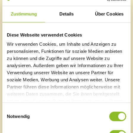
Namen der Gemeinde entgegen.
Zustimmung
Details
Über Cookies
„Die Auszeichnung zeigt, dass wir in Frastanz
Klimaschutz nicht nur diskutieren, sondern leben. Wir
übernehmen Verantwortung, hier bei uns in der
Marktgemeinde und im weltweiten Netzwerk des
Diese Webseite verwendet Cookies
Klimabündnisses. Und wir werden diesen Weg
Wir verwenden Cookies, um Inhalte und Anzeigen zu
konsequent weitergehen“, betont Robert Schöch.
personalisieren, Funktionen für soziale Medien anbieten
zu können und die Zugriffe auf unsere Website zu
Gemeinsam Verantwortung übernehmen
analysieren. Außerdem geben wir Informationen zu Ihrer
Der Klimawandel betrifft besonders stark Länder im
Verwendung unserer Website an unsere Partner für
globalen Süden, obwohl diese am wenigsten zu den
soziale Medien, Werbung und Analysen weiter. Unsere
weltweiten CO₂-Emissionen beigetragen haben. Als
Partner führen diese Informationen möglicherweise mit
Mitglied des Klimabündnis Vorarlberg unterstützt
Frastanz daher Projekte im biogeografischen Chocó in
weiteren Daten zusammen, die Sie ihnen bereitgestellt
Kolumbien, einem der artenreichsten Gebiete der Erde
haben oder die sie im Rahmen Ihrer Nutzung der Dienste
und wichtigen Kohlenstoffspeicher für das Weltklima.
gesammelt haben.
Einwilligungsauswahl
Das Klimabündnis fördert dort Initiativen, die auf
Notwendig
nachhaltige Wirtschaftsformen, den Schutz indigener
Territorien und die Stärkung lokaler Gemeinschaften