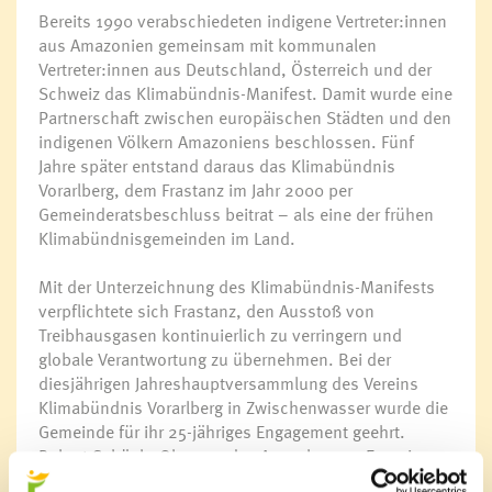
Bereits 1990 verabschiedeten indigene Vertreter:innen
aus Amazonien gemeinsam mit kommunalen
Vertreter:innen aus Deutschland, Österreich und der
Schweiz das Klimabündnis-Manifest. Damit wurde eine
Partnerschaft zwischen europäischen Städten und den
indigenen Völkern Amazoniens beschlossen. Fünf
Jahre später entstand daraus das Klimabündnis
Vorarlberg, dem Frastanz im Jahr 2000 per
Gemeinderatsbeschluss beitrat – als eine der frühen
Klimabündnisgemeinden im Land.
Mit der Unterzeichnung des Klimabündnis-Manifests
verpflichtete sich Frastanz, den Ausstoß von
Treibhausgasen kontinuierlich zu verringern und
globale Verantwortung zu übernehmen. Bei der
diesjährigen Jahreshauptversammlung des Vereins
Klimabündnis Vorarlberg in Zwischenwasser wurde die
Gemeinde für ihr 25-jähriges Engagement geehrt.
Robert Schöch, Obmann des Ausschusses Energie
und Lebensraum, nahm die Jubiläumsurkunde im