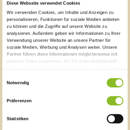
eineinhalb Jahre später abgeschlossen. Grund für den
Diese Webseite verwendet Cookies
Bau waren die Einsatzzahlen, die mittlerweile auf ca.
Wir verwenden Cookies, um Inhalte und Anzeigen zu
40 -50 m Jahr gestiegen waren. Besonders bei
schweren Verkehrsunfällen wurden die
personalisieren, Funktionen für soziale Medien anbieten
Feuerwehrmitglieder gefordert. Fast wöchentlich
zu können und die Zugriffe auf unsere Website zu
ertönte die Sirene zu jeder Tages- und Nachtzeit, was
analysieren. Außerdem geben wir Informationen zu Ihrer
von vielen Bewohnern ls störend empfunden wurde.
Verwendung unserer Website an unsere Partner für
Die Funkrufempfänger „Piepser“ konnten Abhilfe
soziale Medien, Werbung und Analysen weiter. Unsere
schaffen.
Partner führen diese Informationen möglicherweise mit
weiteren Daten zusammen, die Sie ihnen bereitgestellt
In den letzten 18 Jahren wurde die Feuerwehr Frastanz
haben oder die sie im Rahmen Ihrer Nutzung der Dienste
1.478 Mal zu Hilfeleistungen bei Bränden,
gesammelt haben.
Verkehrsunfällen und Naturereignissen gerufen. Zu den
Einwilligungsauswahl
Notwendig
häufigsten Einsätzen zählen technische Einsätze bei
Verkehrsunfällen, etwa im Ambergtunnel. Schwere
Brände mit Todesopfern erfordern nicht nur physische,
Präferenzen
sondern auch psychische Einsatzstärke. Zuletzt
vermehrten sich zudem Einsätze bei
Naturkatastrophen wie Hochwasser und schwere
Statistiken
Stürme.