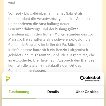
wird.
Von 1967 bis 1986 übernahm Ernst Gabriel als
Kommandant die Verantwortung. In seine Ära fielen
unter anderem die Anschaffung neuer
Feuerwehrfahrzeuge und der bislang größte
Brandeinsatz: In den frühen Morgenstunden des 10.
März 1978 erschütterte eine schwere Explosion die
Gemeinde Frastanz. Im Keller der Fa. Müroll in der
Kleinfeldgasse hatte sich ein Benzin-Luftgemisch
gebildet und im gesamten Gebäude ausgebreitet, ehe
es explodierte. Drei Tage nach Ausbruch des Brandes
konnten die letzten Einsatzkräfte den Ort des
Geschehens verlassen.
Neues Feuerwehrhaus
1986 wurde Alfred Tiefenthaler zum Kommandanten
gewählt. In seiner Amtszeit wurde zum 100-jährigen
Zustimmung
Details
Über Cookies
Jubiläum im Jahr 1999 mit dem Bau des neuen
Gerätehauses in der Bahnhofstraße begonnen und