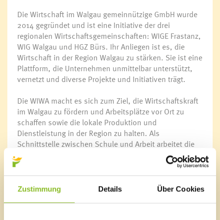
Die Wirtschaft im Walgau gemeinnützige GmbH wurde
2014 gegründet und ist eine Initiative der drei
regionalen Wirtschaftsgemeinschaften: WIGE Frastanz,
WIG Walgau und HGZ Bürs. Ihr Anliegen ist es, die
Wirtschaft in der Region Walgau zu stärken. Sie ist eine
Plattform, die Unternehmen unmittelbar unterstützt,
vernetzt und diverse Projekte und Initiativen trägt.
Die WIWA macht es sich zum Ziel, die Wirtschaftskraft
im Walgau zu fördern und Arbeitsplätze vor Ort zu
schaffen sowie die lokale Produktion und
Dienstleistung in der Region zu halten. Als
Schnittstelle zwischen Schule und Arbeit arbeitet die
Organisation eng mit Bildungseinrichtungen
zusammen, um den Übergang in den Beruf zu
unterstützen und junge Arbeitskräfte, vor allem
Lehrlinge, auf den Arbeitsmarkt vorzubereiten.
Zustimmung
Details
Über Cookies
Projekte und Erfolgsgeschichten
Verschiedene Impulsprojekte werden von der