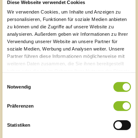
Diese Webseite verwendet Cookies
Wirtschaftsgemeinschaft Walgau getragen und
Wir verwenden Cookies, um Inhalte und Anzeigen zu
unterstützt – darunter etwa die Walgauer BauArena auf
der Messe „Com:bau“ oder „Lehre im Walgau“. Mit der
personalisieren, Funktionen für soziale Medien anbieten
Handelsschule Bludenz startet im Herbst 2024 eine
zu können und die Zugriffe auf unsere Website zu
Kooperation zur Praxisorientierung, um eine Schule für
analysieren. Außerdem geben wir Informationen zu Ihrer
praktisches Lernen in Handwerk und Technik zu
Verwendung unserer Website an unsere Partner für
schaffen. Weite Projekte wie ein Feriencamp,
soziale Medien, Werbung und Analysen weiter. Unsere
Kinderbetreuung oder die Walgau.Card zeigen den
Partner führen diese Informationen möglicherweise mit
Einsatz für regionale Wertschöpfung in der Wirtschaft.
weiteren Daten zusammen, die Sie ihnen bereitgestellt
haben oder die sie im Rahmen Ihrer Nutzung der Dienste
Link
gesammelt haben.
Wirtschaft im Walgau
Einwilligungsauswahl
Notwendig
Feier
Präferenzen
Fotoquelle: Land Vorarlberg/7PRO.TV
Statistiken