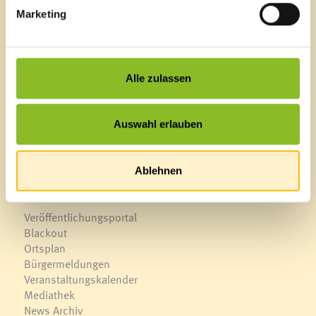
Marketing
Marktgemeinde Frastanz
Sägenplatz 1
A-6820 Frastanz, Österreich
Alle zulassen
Lageplan
T
0043 5522 51534-0
Auswahl erlauben
F 0043 5522 51534-6
E-Mail an das Gemeindeamt
Ablehnen
Schnellzugriff
Veröffentlichungsportal
Blackout
Ortsplan
Bürgermeldungen
Veranstaltungskalender
Mediathek
News Archiv