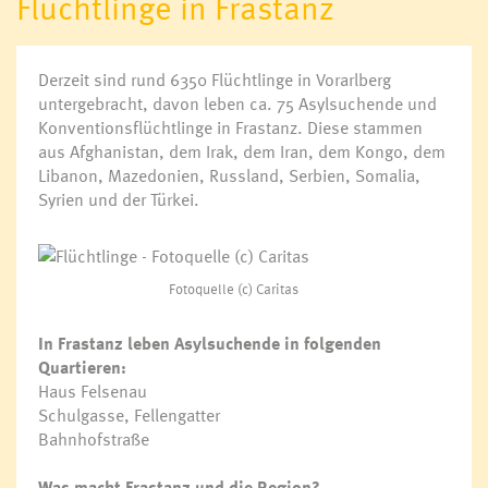
Flüchtlinge in Frastanz
Kulturtreff
Netzwerk mehr Sprache
Deutschkurs für Frauen
Derzeit sind rund 6350 Flüchtlinge in Vorarlberg
Soziale Nahversorgung
untergebracht, davon leben ca. 75 Asylsuchende und
Konventionsflüchtlinge in Frastanz. Diese stammen
aus Afghanistan, dem Irak, dem Iran, dem Kongo, dem
Vorsorgemappe
Libanon, Mazedonien, Russland, Serbien, Somalia,
Krankenpflege
Syrien und der Türkei.
Mobiler Hilfsdienst
Sozialzentrum Frastanz
Essen auf Rädern für Senioren
Wohnen für Jung & Alt
Fotoquelle (c) Caritas
Aqua Mühle Vorarlberg
Ärzte & Apotheke
In Frastanz leben Asylsuchende in folgenden
Notdienste
Quartieren:
Haus Felsenau
Schulgasse, Fellengatter
Jugendhaus K9
Bahnhofstraße
Was macht Frastanz und die Region?