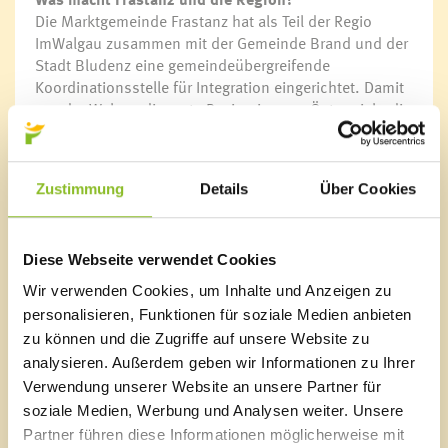
Die Marktgemeinde Frastanz hat als Teil der Regio
Liste von Institutionen
ImWalgau zusammen mit der Gemeinde Brand und der
Stadt Bludenz eine gemeindeübergreifende
Koordinationsstelle für Integration eingerichtet. Damit
Elternberatung
war der Walgau die erste Region in ganz Österreich, die
familieplus
so eine Stelle für mehrere Gemeinden eingerichtet hat.
Familienlotsinnen
Familienimpulse
Aufgaben der Regionalen Koordinationsstelle für
Familienhilfe
Zustimmung
Details
Über Cookies
Integration Bludenz-Walgau:
Familienzuschuss
• Informationsdrehscheibe
Familienpass
• Wissens- und Kompetenzort
Tagesbetreuung für Senioren
Diese Webseite verwendet Cookies
• Vernetzung der regionalen Initiativen und Personen
Seniorenverbindungen
• Projektinitiierung und Projektbegleitung
Wir verwenden Cookies, um Inhalte und Anzeigen zu
Tagesmütter
• Erarbeitung und Umsetzung gemeinsamer, regionaler
personalisieren, Funktionen für soziale Medien anbieten
Babysitter-Dienst
sozial- und integrationspolitischer
zu können und die Zugriffe auf unsere Website zu
Ziele und Strategien
analysieren. Außerdem geben wir Informationen zu Ihrer
Verwendung unserer Website an unsere Partner für
Kontakt
Blackout
soziale Medien, Werbung und Analysen weiter. Unsere
Eva-Maria Hochhauser
Aktion Heugabel
Partner führen diese Informationen möglicherweise mit
Tel. 0043 664 8063621 435
Allianz in den Alpen