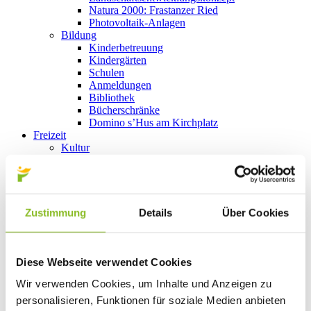
Natura 2000: Frastanzer Ried
Photovoltaik-Anlagen
Bildung
Kinderbetreuung
Kindergärten
Schulen
Anmeldungen
Bibliothek
Bücherschränke
Domino s’Hus am Kirchplatz
Freizeit
Kultur
Vorarlberger Museumswelt
Tabakausstellung
Kino vor Ort
Bibliothek
Gastronomie
Zustimmung
Details
Über Cookies
Essen und Trinken in Frastanz
Sport
Naturbad Untere Au
Schwimmbad Felsenau
Diese Webseite verwendet Cookies
Wandern in Frastanz
Wir verwenden Cookies, um Inhalte und Anzeigen zu
Schilift Bazora
Spiel- und Sportstätten
personalisieren, Funktionen für soziale Medien anbieten
Bewegt ins Alter