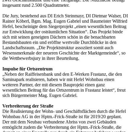
insgesamt rund 2.500 Quadratmeter.
Die Jury, bestehend aus DI Erich Steinmayr, DI Dietmar Walser, DI
Rainer Köberl, Bgm. Mag. Eugen Gabriel und Baumeister Wilfried
Hefel, bescheinigte dem Siegerprojekt „einen wesentlichen Beitrag
zur Entwicklung der osträumlichen Situation“. Das Projekt binde
sich mit seinen geneigten Dächern schön in die benachbarten
Bestandsbauten ein und eröffne wertvolle Durchblicke in den
Landschaftsraum. „Die Projektstruktur assoziiert somit auch
Wesensmerkmale der neueren Geschichte der Marktgemeinde“, so
die Wettbewerbsjury in ihrer Beurteilung.
Impulse für Ortszentrum
„Neben der Raiffeisenbank und den E-Werken Frastanz, die den
Saminapark realisieren, haben wir mit Hefel Wohnbau einen
weiteren Partner, der mit diesem Bauprojekt einen ganz
wesentlichen Beitrag für das Ortszentrum in Frastanz leistet“, freut
sich Bürgermeister Mag. Eugen Gabriel.
Verbreiterung der Straße
Die Realisierung der Wohn- und Geschäftsflächen durch die Hefel
Wohnbau AG in der Hptm.-Frick-Straße ist für 2019/20 geplant.
Der mit dem Neubau verbundene Abriss von zwei Gebäuden
ermöglicht zudem die Verbreiterung der Hptm.-Frick-Straße, die