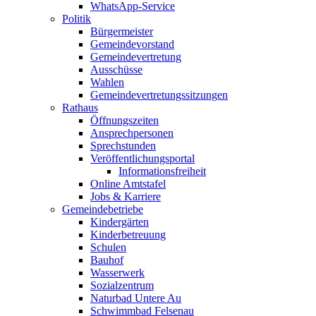
WhatsApp-Service
Politik
Bürgermeister
Gemeindevorstand
Gemeindevertretung
Ausschüsse
Wahlen
Gemeindevertretungssitzungen
Rathaus
Öffnungszeiten
Ansprechpersonen
Sprechstunden
Veröffentlichungsportal
Informationsfreiheit
Online Amtstafel
Jobs & Karriere
Gemeindebetriebe
Kindergärten
Kinderbetreuung
Schulen
Bauhof
Wasserwerk
Sozialzentrum
Naturbad Untere Au
Schwimmbad Felsenau