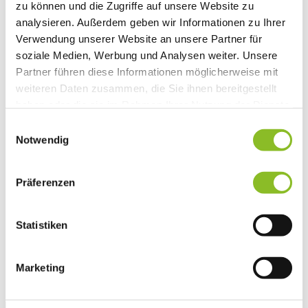
zu können und die Zugriffe auf unsere Website zu
Vereinsleben
analysieren. Außerdem geben wir Informationen zu Ihrer
Vereinsservice
Liste der Frastanzer Vereine
Verwendung unserer Website an unsere Partner für
Veranstaltungen
soziale Medien, Werbung und Analysen weiter. Unsere
Veranstaltungskalender
Partner führen diese Informationen möglicherweise mit
Wirtschaft
Unternehmen & Standort
weiteren Daten zusammen, die Sie ihnen bereitgestellt
Nahversorgerliste
haben oder die sie im Rahmen Ihrer Nutzung der Dienste
Betriebe
gesammelt haben.
Wirtschaftsstandort Frastanz
Einwilligungsauswahl
Gemeindeentwicklung
Notwendig
Wige Frastanz
Wirtschaftsgemeinschaft
Herbstmarkt
Präferenzen
Der Walgauer
Tourismus
Gastronomie
Unterkünfte
Statistiken
Wandern in Frastanz
Naturbad Untere Au
Schwimmbad Felsenau
Marketing
Vorarlberger Museumswelt
Tabakausstellung