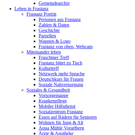
Gemeindearchiv
Leben in Frastanz
Frastanz Porträt
Personen aus Frastanz
Zahlen & Daten
Geschichte
Parzellen
Wappen & Logo
Frastanz von oben, Webcam
Miteinander leben
Fraschtner Treff
Frastanz bittet zu Tisch
Kulturtreff
Netzwerk mehr Sprache
Deutschkurs für Frauen
Soziale Nahversorgung
Soziales & Gesundheit
Vorsorgemappe
Krankenpflege
Mobiler Hilfsdienst
Sozialzentrum Frastanz
Essen auf Rädern für Senioren
Wohnen für Jung & Alt
Aqua Mühle Vorarlberg
Ärzte & Apotheke