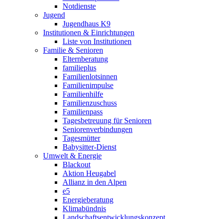
Notdienste
Jugend
Jugendhaus K9
Institutionen & Einrichtungen
Liste von Institutionen
Familie & Senioren
Elternberatung
familieplus
Familienlotsinnen
Familienimpulse
Familienhilfe
Familienzuschuss
Familienpass
Tagesbetreuung für Senioren
Seniorenverbindungen
Tagesmütter
Babysitter-Dienst
Umwelt & Energie
Blackout
Aktion Heugabel
Allianz in den Alpen
e5
Energieberatung
Klimabündnis
Landschaftsentwicklungskonzept