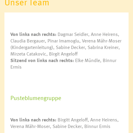
Unser Team
Kulturtreff
Netzwerk mehr Sprache
Deutschkurs für Frauen
Soziale Nahversorgung
Von links nach rechts:
Dagmar Seidler, Anne Heirens,
Claudia Bergauer, Pinar Imamoglu, Verena Mähr-Moser
Vorsorgemappe
(Kindergartenleitung), Sabine Decker, Sabrina Kreiner,
Krankenpflege
Mirzeta Catakovic, Birgit Angeloff
Mobiler Hilfsdienst
Sitzend von links nach rechts:
Elke Mündle, Binnur
Sozialzentrum Frastanz
Ermis
Essen auf Rädern für Senioren
Wohnen für Jung & Alt
Aqua Mühle Vorarlberg
Ärzte & Apotheke
Pusteblumengruppe
Notdienste
Jugendhaus K9
Von links nach rechts:
Birgitt Angeloff, Anne Heirens,
Verena Mähr-Moser, Sabine Decker, Binnur Ermis