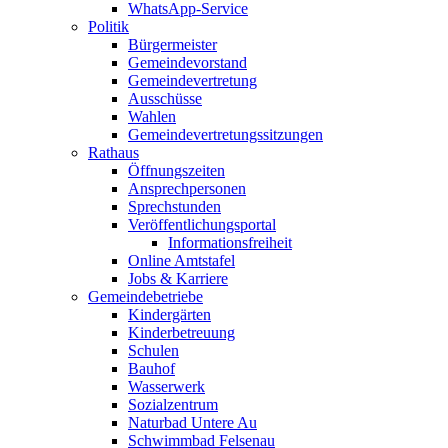
WhatsApp-Service
Politik
Bürgermeister
Gemeindevorstand
Gemeindevertretung
Ausschüsse
Wahlen
Gemeindevertretungssitzungen
Rathaus
Öffnungszeiten
Ansprechpersonen
Sprechstunden
Veröffentlichungsportal
Informationsfreiheit
Online Amtstafel
Jobs & Karriere
Gemeindebetriebe
Kindergärten
Kinderbetreuung
Schulen
Bauhof
Wasserwerk
Sozialzentrum
Naturbad Untere Au
Schwimmbad Felsenau