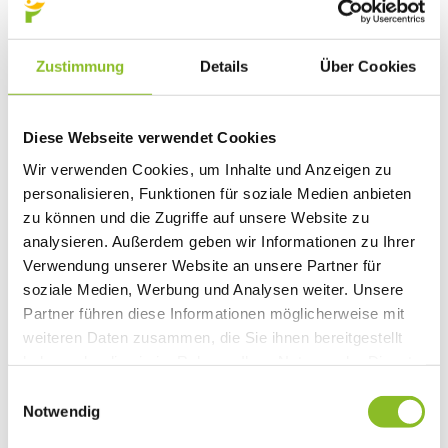
Natura 2000: Frastanzer Ried
Photovoltaik-Anlagen
Bildung
Zustimmung
Details
Über Cookies
Kinderbetreuung
Kindergärten
Schulen
Anmeldungen
Diese Webseite verwendet Cookies
Bibliothek
Bücherschränke
Wir verwenden Cookies, um Inhalte und Anzeigen zu
Domino s’Hus am Kirchplatz
personalisieren, Funktionen für soziale Medien anbieten
Freizeit
Kultur
zu können und die Zugriffe auf unsere Website zu
Vorarlberger Museumswelt
analysieren. Außerdem geben wir Informationen zu Ihrer
Tabakausstellung
Verwendung unserer Website an unsere Partner für
Kino vor Ort
Bibliothek
soziale Medien, Werbung und Analysen weiter. Unsere
Gastronomie
Partner führen diese Informationen möglicherweise mit
Essen und Trinken in Frastanz
weiteren Daten zusammen, die Sie ihnen bereitgestellt
Sport
Naturbad Untere Au
haben oder die sie im Rahmen Ihrer Nutzung der Dienste
Schwimmbad Felsenau
gesammelt haben.
Einwilligungsauswahl
Wandern in Frastanz
Schilift Bazora
Notwendig
Spiel- und Sportstätten
Bewegt ins Alter