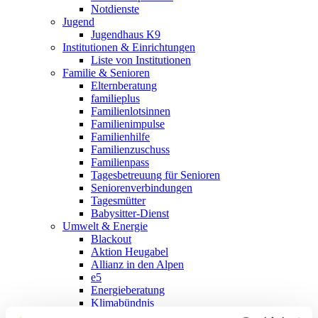
Notdienste
Jugend
Jugendhaus K9
Institutionen & Einrichtungen
Liste von Institutionen
Familie & Senioren
Elternberatung
familieplus
Familienlotsinnen
Familienimpulse
Familienhilfe
Familienzuschuss
Familienpass
Tagesbetreuung für Senioren
Seniorenverbindungen
Tagesmütter
Babysitter-Dienst
Umwelt & Energie
Blackout
Aktion Heugabel
Allianz in den Alpen
e5
Energieberatung
Klimabündnis
Landschaftsentwicklungskonzept