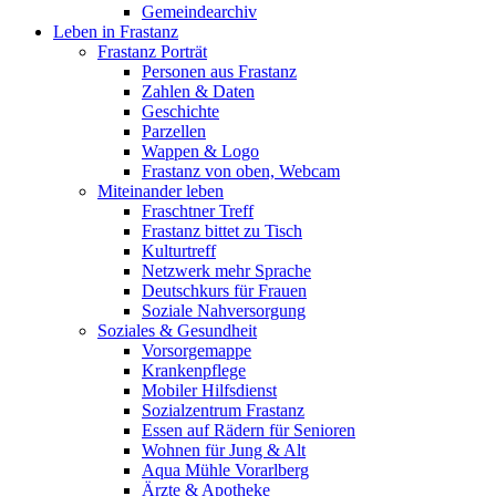
Gemeindearchiv
Leben in Frastanz
Frastanz Porträt
Personen aus Frastanz
Zahlen & Daten
Geschichte
Parzellen
Wappen & Logo
Frastanz von oben, Webcam
Miteinander leben
Fraschtner Treff
Frastanz bittet zu Tisch
Kulturtreff
Netzwerk mehr Sprache
Deutschkurs für Frauen
Soziale Nahversorgung
Soziales & Gesundheit
Vorsorgemappe
Krankenpflege
Mobiler Hilfsdienst
Sozialzentrum Frastanz
Essen auf Rädern für Senioren
Wohnen für Jung & Alt
Aqua Mühle Vorarlberg
Ärzte & Apotheke