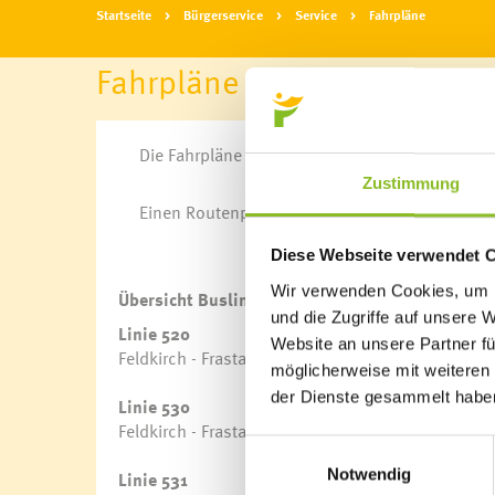
Startseite
Bürgerservice
Service
Fahrpläne
Fahrpläne
Die Fahrpläne des VVV-Liniennetzes können hi
Zustimmung
Einen Routenplaner finden Sie hier.
Diese Webseite verwendet 
Wir verwenden Cookies, um I
Übersicht Buslinien Frastanz
und die Zugriffe auf unsere 
Linie 520
Website an unsere Partner fü
Feldkirch - Frastanz - Nenzing - Bludenz - Nenzing 
möglicherweise mit weiteren
der Dienste gesammelt habe
Linie 530
Feldkirch - Frastanz - Satteins - Schlins - Bludenz 
Einwilligungsauswahl
Notwendig
Linie 531