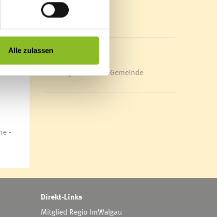
Mediathek
News Archiv
Alle zulassen
Energieeffiziente Gemeinde
ne -
Direkt-Links
Mitglied Regio ImWalgau