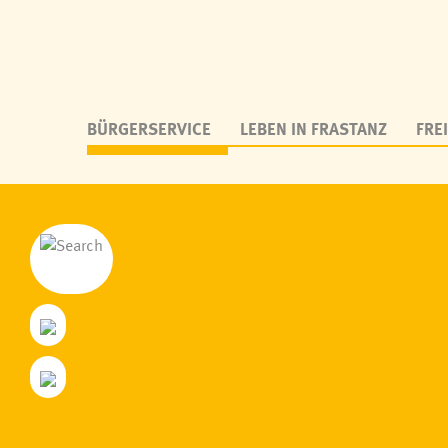
BÜRGERSERVICE
LEBEN IN FRASTANZ
FREI
Dienstleistungen A-Z
Bürgermeist
Bürgermeldungen auf CITIES
Gemeindevo
Anträge, Formulare
Gemeindever
Elektronischer Zustelldienst
Ausschüsse
Abgaben, Tarife, Gebühren
Wahlen
Verkehr & Mobilität
Gemeindever
Abfallentsorgung
Gemeindeblatt, Impulse
WhatsApp-Service