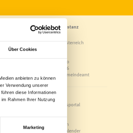
Marktgemeinde Frastanz
Sägenplatz 1
A-6820 Frastanz, Österreich
Lageplan
Über Cookies
T
0043 5522 51534-0
F 0043 5522 51534-6
E-Mail an das Gemeindeamt
 Medien anbieten zu können
hrer Verwendung unserer
 führen diese Informationen
Schnellzugriff
ie im Rahmen Ihrer Nutzung
Veröffentlichungsportal
Blackout
Ortsplan
Bürgermeldungen
Marketing
Veranstaltungskalender