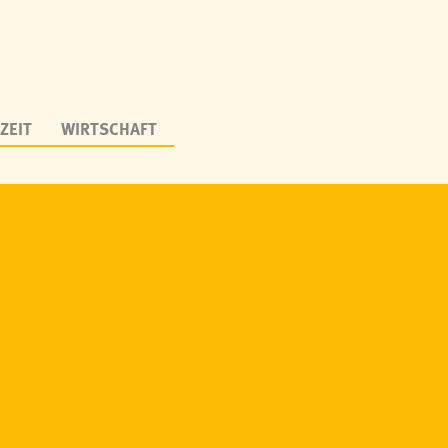
ZEIT
WIRTSCHAFT
er
Öffnungszeiten
K
rstand
Ansprechpersonen
K
tretung
Sprechstunden
S
Veröffentlichungsportal
B
Informationsfreiheit
W
tretungssitzungen
S
N
Online Amtstafel
S
Jobs & Karriere
G