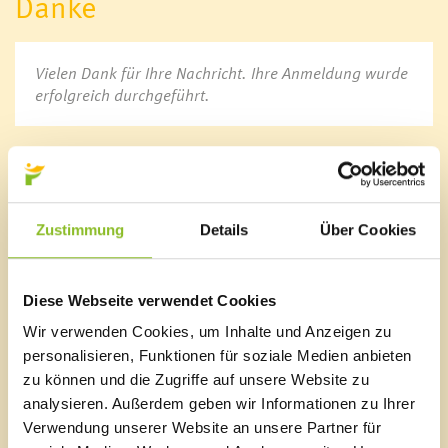
Danke
Bürgermeister
Gemeindevorstand
Vielen Dank für Ihre Nachricht. Ihre Anmeldung wurde
Gemeindevertretung
erfolgreich durchgeführt.
Ausschüsse
Wahlen
Gemeindevertretungssitzungen
Marktgemeinde Frastanz
Sägenplatz 1
Öffnungszeiten
Zustimmung
Details
Über Cookies
A-6820 Frastanz, Österreich
Ansprechpersonen
Lageplan
Sprechstunden
Veröffentlichungsportal
T
0043 5522 51534-0
Diese Webseite verwendet Cookies
Informationsfreiheit
F 0043 5522 51534-6
Wir verwenden Cookies, um Inhalte und Anzeigen zu
E-Mail an das Gemeindeamt
Online Amtstafel
personalisieren, Funktionen für soziale Medien anbieten
Jobs & Karriere
zu können und die Zugriffe auf unsere Website zu
analysieren. Außerdem geben wir Informationen zu Ihrer
Schnellzugriff
Verwendung unserer Website an unsere Partner für
Veröffentlichungsportal