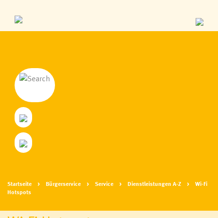
Dienstleistungen A-Z
Bürgermeldungen auf CITIES
Anträge, Formulare
Elektronischer Zustelldienst
Abgaben, Tarife, Gebühren
Verkehr & Mobilität
Abfallentsorgung
Startseite
Bürgerservice
Service
Dienstleistungen A-Z
Wi-Fi
Gemeindeblatt, Impulse
Hotspots
WhatsApp-Service