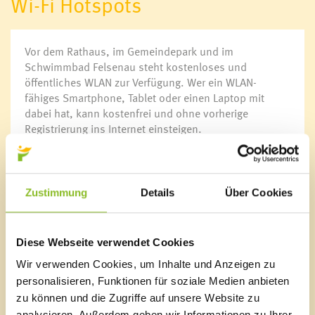
Wi-Fi Hotspots
Bürgermeister
Gemeindevorstand
Vor dem Rathaus, im Gemeindepark und im
Gemeindevertretung
Schwimmbad Felsenau steht kostenloses und
Ausschüsse
öffentliches WLAN zur Verfügung. Wer ein WLAN-
Wahlen
fähiges Smartphone, Tablet oder einen Laptop mit
Gemeindevertretungssitzungen
dabei hat, kann kostenfrei und ohne vorherige
Registrierung ins Internet einsteigen.
Öffnungszeiten
Ansprechpersonen
Sprechstunden
Marktgemeinde Frastanz
Zustimmung
Details
Über Cookies
Veröffentlichungsportal
Sägenplatz 1
Informationsfreiheit
A-6820 Frastanz, Österreich
Lageplan
Diese Webseite verwendet Cookies
Online Amtstafel
Wir verwenden Cookies, um Inhalte und Anzeigen zu
Jobs & Karriere
T
0043 5522 51534-0
personalisieren, Funktionen für soziale Medien anbieten
F 0043 5522 51534-6
zu können und die Zugriffe auf unsere Website zu
E-Mail an das Gemeindeamt
analysieren. Außerdem geben wir Informationen zu Ihrer