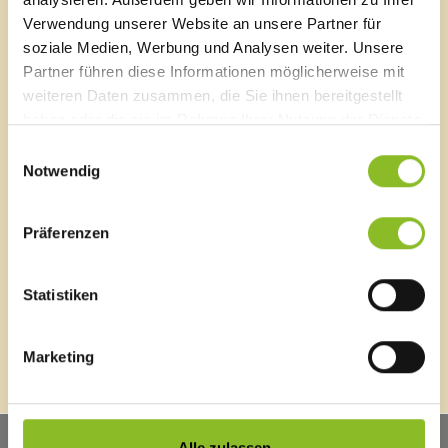
Kindergärten
Verwendung unserer Website an unsere Partner für
Kinderbetreuung
Schulen
soziale Medien, Werbung und Analysen weiter. Unsere
Schnellzugriff
Bauhof
Partner führen diese Informationen möglicherweise mit
Veröffentlichungsportal
Wasserwerk
weiteren Daten zusammen, die Sie ihnen bereitgestellt
Blackout
Sozialzentrum
haben oder die sie im Rahmen Ihrer Nutzung der Dienste
Ortsplan
Naturbad Untere Au
gesammelt haben.
Bürgermeldungen
Einwilligungsauswahl
Schwimmbad Felsenau
Notwendig
Veranstaltungskalender
Gemeindearchiv
Mediathek
News Archiv
Präferenzen
Statistiken
Energieeffiziente Gemeinde
Marketing
Alle zulassen