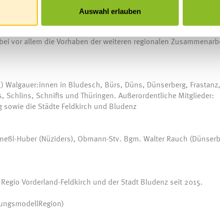
Auswahl erlauben
m Walgau" entsenden von ihnen delegierte Gemeindemandatare in
inmal pro Jahr tagt dieses Gremium, das aus 69 Vertreter:innen
ei vor allem die Vorhaben der weiteren regionalen Zusammenarb
 Walgauer:innen in Bludesch, Bürs, Düns, Dünserberg, Frastanz
, Schlins, Schnifis und Thüringen. Außerordentliche Mitglieder:
g sowie die Städte Feldkirch und Bludenz
meßl-Huber (Nüziders), Obmann-Stv. Bgm. Walter Rauch (Dünserb
gio Vorderland-Feldkirch und der Stadt Bludenz seit 2015.
sungsmodellRegion)