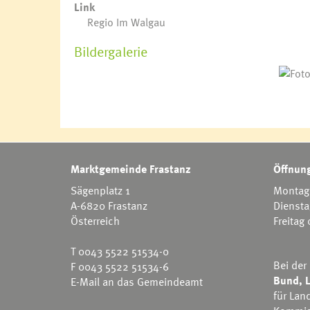
Link
Regio Im Walgau
Bildergalerie
Marktgemeinde Frastanz
Öffnung
Sägenplatz 1
Montag 
A-6820 Frastanz
Diensta
Österreich
Freitag
T
0043 5522 51534-0
Bei der
F 0043 5522 51534-6
Bund, L
E-Mail an das Gemeindeamt
für Lan