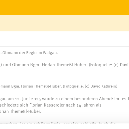
als Obmann der Regio Im Walgau.
mann Bgm. Florian Themeßl-Huber. (Fotoquelle: (c) David Kathrein)
gau am 12. Juni 2025 wurde zu einem besonderen Abend: Im festl
hiedete sich Florian Kasseroler nach 14 Jahren als
orian Themeßl-Huber.
ergeben, ist ein schöner Kreis, der sich schließt. Auch die