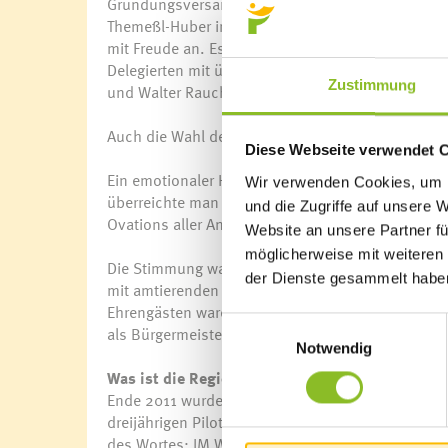
Gründungsversammlung der Regio Im Walgau hat h
Themeßl-Huber in seiner Antrittsrede. „Ich nehm
mit Freude an. Es ist eine spannende Aufgabe in
Delegierten mit überwältigender Mehrheit gewähl
Zustimmung
und Walter Rauch (Dünserberg), die als Stellvertret
Auch die Wahl der Rechnungsprüfer:innen Lukas D
Diese Webseite verwendet 
Ein emotionaler Höhepunkt des Abends war die 
Wir verwenden Cookies, um I
überreichte man ihm eine Ballonfahrt – ein Dank 
und die Zugriffe auf unsere 
Ovations aller Anwesenden samt langanhaltendem
Website an unsere Partner fü
möglicherweise mit weiteren
Die Stimmung war herzlich, getragen von großer 
der Dienste gesammelt habe
mit amtierenden und ehemaligen Bürgermeistern, D
Ehrengästen waren Landesrätin Schöbi-Fink und G
Einwilligungsauswahl
als Bürgermeister der Nachbargemeinde Frastan
Notwendig
Was ist die Regio Im Walgau?
Ende 2011 wurde die Regio Im Walgau offiziell vo
dreijährigen Pilotphase „Regionalentwicklung im 
des Wortes: IM WALGAU Gemeinden gemeinsam.