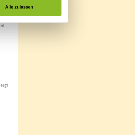
Alle zulassen
 das
eit
,
erg)