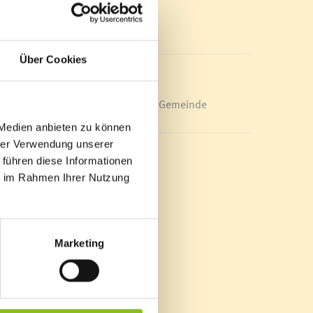
n
Mediathek
 auch
News Archiv
esch)
Über Cookies
etzen.
g.
Energieeffiziente Gemeinde
k
 Medien anbieten zu können
g
hrer Verwendung unserer
 führen diese Informationen
ie im Rahmen Ihrer Nutzung
füllt
 Rolle
Marketing
Sinne