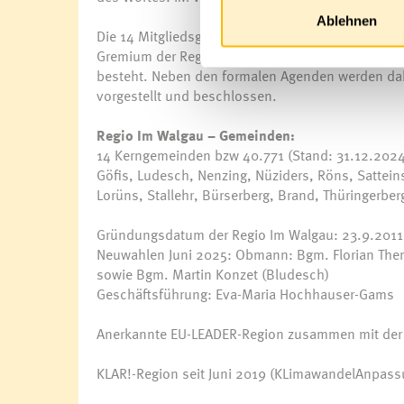
Ablehnen
Die 14 Mitgliedsgemeinden des Vereins „Regio I
Gremium der Regio-Vollversammlung. Mindestens e
besteht. Neben den formalen Agenden werden dab
vorgestellt und beschlossen.
Regio Im Walgau – Gemeinden:
14 Kerngemeinden bzw 40.771 (Stand: 31.12.2024)
Göfis, Ludesch, Nenzing, Nüziders, Röns, Satteins
Lorüns, Stallehr, Bürserberg, Brand, Thüringerber
Gründungsdatum der Regio Im Walgau: 23.9.2011
Neuwahlen Juni 2025: Obmann: Bgm. Florian The
sowie Bgm. Martin Konzet (Bludesch)
Geschäftsführung: Eva-Maria Hochhauser-Gams
Anerkannte EU-LEADER-Region zusammen mit der Re
KLAR!-Region seit Juni 2019 (KLimawandelAnpas