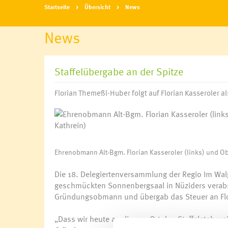
Startseite
Übersicht
News
News
Staffelübergabe an der Spitze
Florian Themeßl-Huber folgt auf Florian Kasseroler 
Ehrenobmann Alt-Bgm. Florian Kasseroler (links) und Ob
Die 18. Delegiertenversammlung der Regio Im Wal
geschmückten Sonnenbergsaal in Nüziders verabsc
Gründungsobmann und übergab das Steuer an Fl
„Dass wir heute an diesem Ort den Staffelstab weit