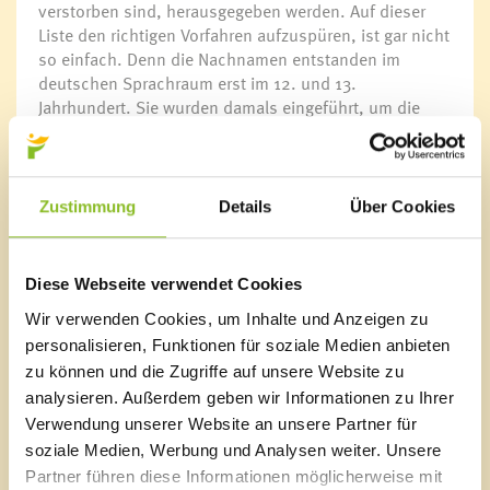
verstorben sind, herausgegeben werden. Auf dieser
Liste den richtigen Vorfahren aufzuspüren, ist gar nicht
so einfach. Denn die Nachnamen entstanden im
deutschen Sprachraum erst im 12. und 13.
Jahrhundert. Sie wurden damals eingeführt, um die
vielen gleichen Namensträger in einem Ort zu
unterscheiden.
Pfarrer bestimmte die Schreibweise
Zustimmung
Details
Über Cookies
Viele Nachnamen haben einen geographischen Bezug -
wie beispielsweise Latzer (aus Latz), Ludescher (aus
Ludesch), Wiederin (Bauernhof bei den Weiden) oder
Diese Webseite verwendet Cookies
Walser (aus dem Wallis). Aber auch
Berufsbezeichnungen waren als Namensgeber beliebt.
Wir verwenden Cookies, um Inhalte und Anzeigen zu
Beck, Geiger, Müller, Scherer, Schmid, Schmidle oder
personalisieren, Funktionen für soziale Medien anbieten
Zimmermann sind hier augenscheinliche Beispiele.
zu können und die Zugriffe auf unsere Website zu
analysieren. Außerdem geben wir Informationen zu Ihrer
Andere Familiennamen sind von den Vornamen
Verwendung unserer Website an unsere Partner für
abgeleitet wie etwa Bertsch (von Berthold), Gabriel,
soziale Medien, Werbung und Analysen weiter. Unsere
Lutz, Thöni (von Anton), Tschann (rätoromanisch für
Partner führen diese Informationen möglicherweise mit
Johann) oder Welte (von Walter). Der in Frastanz häufig