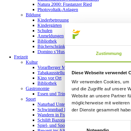
Natura 2000: Frastanzer Ried
Photovoltaik-Anlagen
Bildung
Kinderbetreuung
Kindergärten
Schulen
Anmeldungen
Bibliothek
Bücherschränke
Domino s’Hus am Kirchplatz
Zustimmung
Freizeit
Kultur
Vorarlberger Museumswelt
Diese Webseite verwendet 
Tabakausstellung
Kino vor Ort
Wir verwenden Cookies, um I
Bibliothek
Gastronomie
und die Zugriffe auf unsere 
Essen und Trinken in Frastanz
Website an unsere Partner fü
Sport
möglicherweise mit weiteren
Naturbad Untere Au
Schwimmbad Felsenau
der Dienste gesammelt habe
Wandern in Frastanz
Schilift Bazora
Einwilligungsauswahl
Spiel- und Sportstätten
Notwendig
Bewegt ins Alter