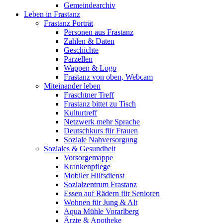
Gemeindearchiv
Leben in Frastanz
Frastanz Porträt
Personen aus Frastanz
Zahlen & Daten
Geschichte
Parzellen
Wappen & Logo
Frastanz von oben, Webcam
Miteinander leben
Fraschtner Treff
Frastanz bittet zu Tisch
Kulturtreff
Netzwerk mehr Sprache
Deutschkurs für Frauen
Soziale Nahversorgung
Soziales & Gesundheit
Vorsorgemappe
Krankenpflege
Mobiler Hilfsdienst
Sozialzentrum Frastanz
Essen auf Rädern für Senioren
Wohnen für Jung & Alt
Aqua Mühle Vorarlberg
Ärzte & Apotheke