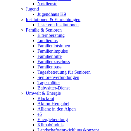
Notdienste
Jugend
Jugendhaus K9
Institutionen & Einrichtungen
Liste von Institutionen
Familie & Senioren
Elternberatung
familieplus
Familienlotsinnen
Familienimpulse
Familienhilfe
Familienzuschuss
Familienpass
Tagesbetreuung für Senioren
Seniorenverbindungen
Tagesmütter
Babysitter-Dienst
Umwelt & Energie
Blackout
Aktion Heugabel
Allianz in den Alpen
e5
Energieberatung
Klimabündnis
Landschaftsentwicklungskonzept