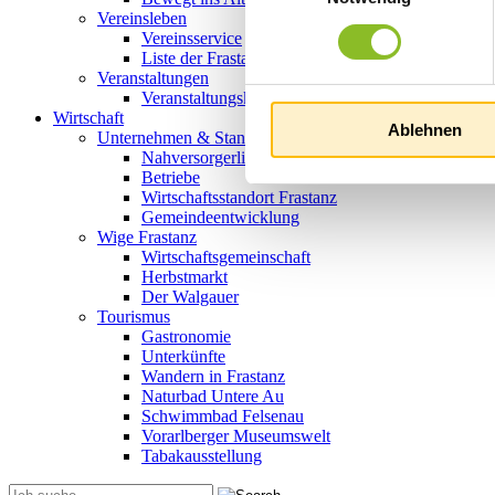
Vereinsleben
Vereinsservice
Liste der Frastanzer Vereine
Veranstaltungen
Veranstaltungskalender
Wirtschaft
Ablehnen
Unternehmen & Standort
Nahversorgerliste
Betriebe
Wirtschaftsstandort Frastanz
Gemeindeentwicklung
Wige Frastanz
Wirtschaftsgemeinschaft
Herbstmarkt
Der Walgauer
Tourismus
Gastronomie
Unterkünfte
Wandern in Frastanz
Naturbad Untere Au
Schwimmbad Felsenau
Vorarlberger Museumswelt
Tabakausstellung