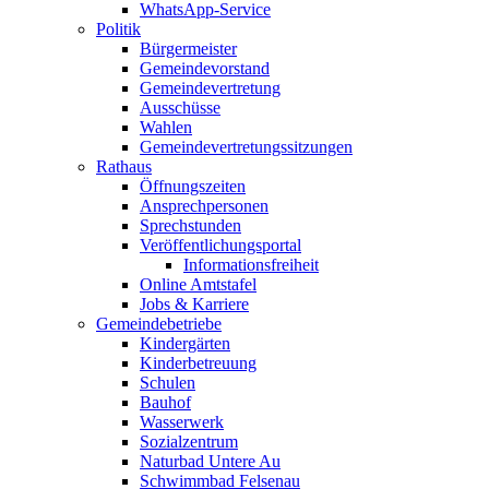
WhatsApp-Service
Politik
Bürgermeister
Gemeindevorstand
Gemeindevertretung
Ausschüsse
Wahlen
Gemeindevertretungssitzungen
Rathaus
Öffnungszeiten
Ansprechpersonen
Sprechstunden
Veröffentlichungsportal
Informationsfreiheit
Online Amtstafel
Jobs & Karriere
Gemeindebetriebe
Kindergärten
Kinderbetreuung
Schulen
Bauhof
Wasserwerk
Sozialzentrum
Naturbad Untere Au
Schwimmbad Felsenau