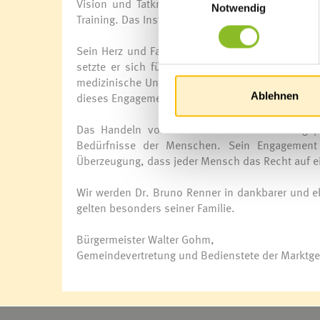
Vision und Tatkraft eröffnete er 1986 mit dem 
Notwendig
Training. Das Institut vereint bis heute eine Einr
Sein Herz und Fachwissen wirkten weit über di
setzte er sich für die Gesundheitsversorgung 
medizinische Untersuchungen konzentrierten sie s
dieses Engagement erhielt Bruno Renner 2014 das
Ablehnen
Das Handeln von Bruno Renner war stets geprä
Bedürfnisse der Menschen. Sein Engagement w
Überzeugung, dass jeder Mensch das Recht auf ei
Wir werden Dr. Bruno Renner in dankbarer und e
gelten besonders seiner Familie.
Bürgermeister Walter Gohm,
Gemeindevertretung und Bedienstete der Marktg