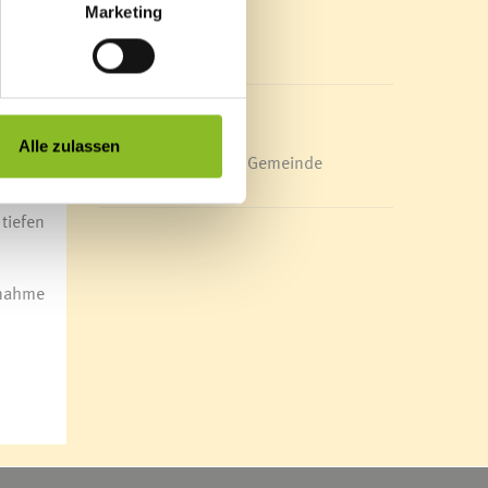
on und
Mediathek
Marketing
News Archiv
Renner
en für
l. Für
Alle zulassen
Energieeffiziente Gemeinde
ür die
tiefen
lnahme