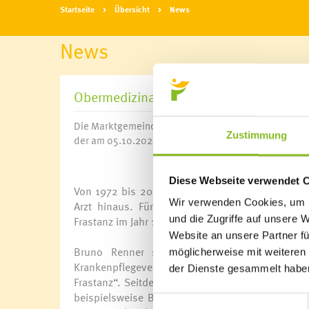
Startseite
Übersicht
News
News
Obermedizinalrat Dr. Bruno Renner vers
Die Marktgemeinde Frastanz trauert um den ehemali
Zustimmung
der am 05.10.2024 verstorben ist.
Diese Webseite verwendet 
Von 1972 bis 2008 war Bruno Renner Gemeindearzt
Wir verwenden Cookies, um I
Arzt hinaus.
Für seine Verdienste um das öffe
und die Zugriffe auf unsere 
Frastanz im Jahr 1997 mit der Verleihung des Ehre
Website an unsere Partner fü
Bruno Renner setzte sich mit Hingabe für
möglicherweise mit weiteren
Krankenpflegeverein ein und war einer der I
der Dienste gesammelt habe
Frastanz“. Seitdem engagierten sich über die vie
beispielsweise Bewegungsgruppen, Geburtsvorber
Einwilligungsauswahl