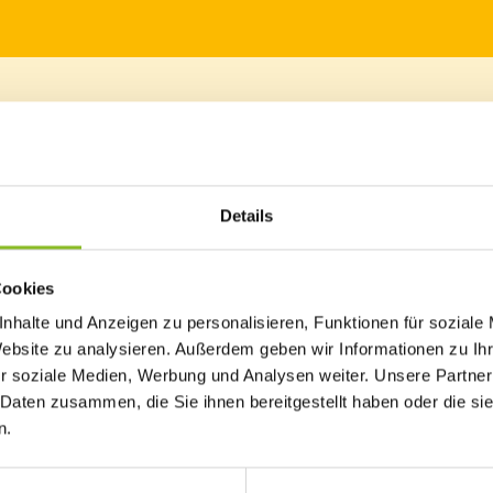
torben
gen Gemeindearzt und Ehrenringträger Dr. Bruno Renner (Jahrgang 19
Details
Cookies
 in Frastanz. Sein Wirken reichte wesentlich über seine Tätigke
nhalte und Anzeigen zu personalisieren, Funktionen für soziale
ntliche Wohl bedankten sich die Verantwortlichen der Marktg
Website zu analysieren. Außerdem geben wir Informationen zu I
nrings.
r soziale Medien, Werbung und Analysen weiter. Unsere Partner
 das Wohl der Menschen ein. So brachte er sich aktiv i
 Daten zusammen, die Sie ihnen bereitgestellt haben oder die s
nitiatoren der 1983 gegründeten Initiative „Gesunder Lebe
n.
len Jahre hunderte Frastanzerinnen und Frastanzer. Dadurch ents
eitungskurse für Leib und Seele oder Zahnputzkurse für Kinde