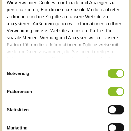
Wir verwenden Cookies, um Inhalte und Anzeigen zu
Sägenplatz 1
personalisieren, Funktionen für soziale Medien anbieten
A-6820 Frastanz, Österreich
zu können und die Zugriffe auf unsere Website zu
Lageplan
analysieren. Außerdem geben wir Informationen zu Ihrer
T
0043 5522 51534-0
Verwendung unserer Website an unsere Partner für
F 0043 5522 51534-6
soziale Medien, Werbung und Analysen weiter. Unsere
E-Mail an das Gemeindeamt
Partner führen diese Informationen möglicherweise mit
weiteren Daten zusammen, die Sie ihnen bereitgestellt
haben oder die sie im Rahmen Ihrer Nutzung der Dienste
Schnellzugriff
gesammelt haben.
Einwilligungsauswahl
Veröffentlichungsportal
Notwendig
Blackout
Ortsplan
Bürgermeldungen
Präferenzen
Veranstaltungskalender
Mediathek
Statistiken
News Archiv
Marketing