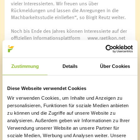
vieler Interessierten. Wir freuen uns über
Rückmeldungen und lassen die Anregungen in die
Machbarkeitsstudie einließen“, so Birgit Reutz weiter.
Noch bis Ende des Jahres können Interessierte auf der
offiziellen Informationsplattform
www.raetikon.net
einen Online-Fragebogen ausfüllen. Bis im Sommer
2019 sollten dann alle Parameter soweit erarbeitet
sein, dass die Gemeinden rund um den Rätikon
entscheiden können, ob und in welcher Form es mit
Zustimmung
Details
Über Cookies
einem etwaigen Naturpark weitergehen wird. Erste
Gespräche gab es bereits bei einem Gipfeltreffen aller
Gemeindepräsidenten, Bürgermeister und
Diese Webseite verwendet Cookies
Ortsvorsteher im benachbarten Malbun.
Wir verwenden Cookies, um Inhalte und Anzeigen zu
Die wichtigsten Fragen & Antworten zum Projekt
personalisieren, Funktionen für soziale Medien anbieten
Naturpark Rätikon:
zu können und die Zugriffe auf unsere Website zu
analysieren. Außerdem geben wir Informationen zu Ihrer
Warum ein Naturpark?
Verwendung unserer Website an unsere Partner für
Die Idee eines Naturparks Rätikon wurde mit der
soziale Medien, Werbung und Analysen weiter. Unsere