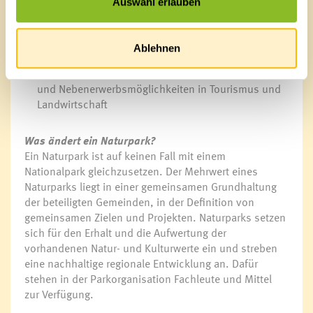
Auswahl erlauben
Schutz und Weiterentwicklung der Landschaft
Schaffung von Erholungsmöglichkeiten
ökologische und kulturelle Bildungsangebote
Ablehnen
Förderung einer nachhaltigen Regionalentwicklung
durch Schaffung von Arbeitsplätzen
und Nebenerwerbsmöglichkeiten in Tourismus und
Landwirtschaft
Was ändert ein Naturpark?
Ein Naturpark ist auf keinen Fall mit einem
Nationalpark gleichzusetzen. Der Mehrwert eines
Naturparks liegt in einer gemeinsamen Grundhaltung
der beteiligten Gemeinden, in der Definition von
gemeinsamen Zielen und Projekten. Naturparks setzen
sich für den Erhalt und die Aufwertung der
vorhandenen Natur- und Kulturwerte ein und streben
eine nachhaltige regionale Entwicklung an. Dafür
stehen in der Parkorganisation Fachleute und Mittel
zur Verfügung.