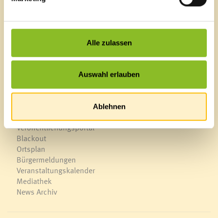
Marktgemeinde Frastanz
Sägenplatz 1
A-6820 Frastanz, Österreich
Lageplan
Alle zulassen
T
0043 5522 51534-0
F 0043 5522 51534-6
Auswahl erlauben
E-Mail an das Gemeindeamt
Ablehnen
Schnellzugriff
Veröffentlichungsportal
Blackout
Ortsplan
Bürgermeldungen
Veranstaltungskalender
Mediathek
News Archiv