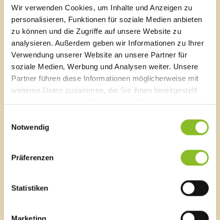
zivilrechtliche Haftung für die zeitgerechte und
Wir verwenden Cookies, um Inhalte und Anzeigen zu
ordnungsgemäße Durchführung dieser Arbeiten
personalisieren, Funktionen für soziale Medien anbieten
verbleibt ausschließlich beim Grundeigentümer.
zu können und die Zugriffe auf unsere Website zu
analysieren. Außerdem geben wir Informationen zu Ihrer
Die Straßenverkehrsordnung verpflichtet die
Verwendung unserer Website an unsere Partner für
Eigentümer außerdem, dafür zu sorgen, dass
soziale Medien, Werbung und Analysen weiter. Unsere
Schneewechten und Eisbildungen von den an der
Straße gelegenen Dächern entfernt werden.
Partner führen diese Informationen möglicherweise mit
weiteren Daten zusammen, die Sie ihnen bereitgestellt
Eine Vernachlässigung der genannten Verpflichtungen
haben oder die sie im Rahmen Ihrer Nutzung der Dienste
kann zu Verwaltungsstrafen und straf- und
gesammelt haben.
Einwilligungsauswahl
zivilrechtlichen Verurteilungen führen.
Notwendig
Der Bürgermeister: Walter Gohm
Präferenzen
Statistiken
Marketing