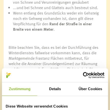
von Schnee und Verunreinigungen gesäubert
...und bei Schnee und Glatteis auch bestreut sind.
Wenn entlang des Grundstücks weder ein Gehsteig
noch ein Gehweg vorhanden ist, dann gilt diese
Verpflichtung für den
Rand der Straße in einer
Breite von einem Meter
.
Bitte beachten Sie, dass es bei der Durchführung des
Winterdienstes fallweise vorkommen kann, dass die
Marktgemeinde Frastanz Flächen mitbetreut, für
welche die Anrainer (Grundeigentümer) zur Räumung
und Streuung nach § 92 StVO verpflichtet sind. Die
Marktgemeinde Frastanz weist darauf hin, dass es sich
dabei um eine
unverbindliche Arbeitsleistung bzw.
Mitbetreuung unsererseits handelt
, aus welcher
Zustimmung
Details
Über Cookies
weder ein Rechtsanspruch noch eine konkludente
Übernahme der Räum- und Streupflicht durch uns
abgeleitet werden kann
.
Die gesetzliche
Verpflichtung sowie die damit verbundene
Diese Webseite verwendet Cookies